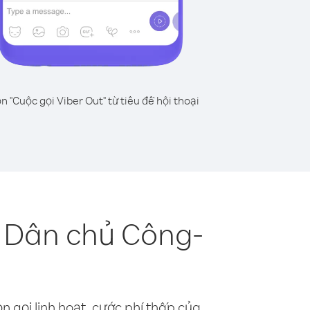
n "Cuộc gọi Viber Out" từ tiêu đề hội thoại
 Dân chủ Công-
n gọi linh hoạt, cước phí thấp của