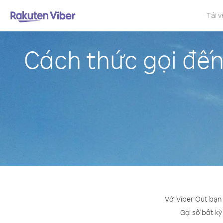
Tải v
Cách thức gọi đế
Với Viber Out bạn
Gọi số bất kỳ