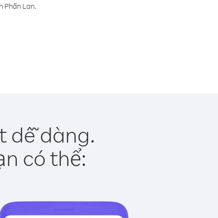
ến Phần Lan.
t dễ dàng.
ạn có thể: