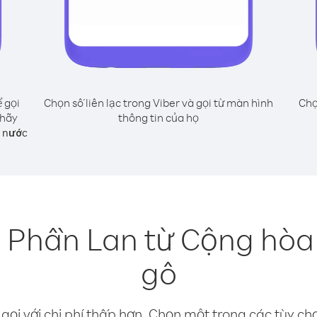
 gọi
Chọn số liên lạc trong Viber và gọi từ màn hình
Chọ
 hãy
thông tin của họ
g nước
n Phần Lan từ Cộng hòa
gô
gọi với chi phí thấp hơn. Chọn một trong các tùy chọ