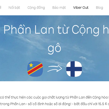
ề
Nổi bật
Cộng đồng
Bảo mật
Viber Out
Blog
n Phần Lan từ Cộng 
gô
 có thể thực hiện các cuộc gọi chất lượng từ Phần Lan đến Cộng hò
 trong Phần Lan - số cố định hoặc số di động! - bắt đầu chỉ với 15.5 ¢