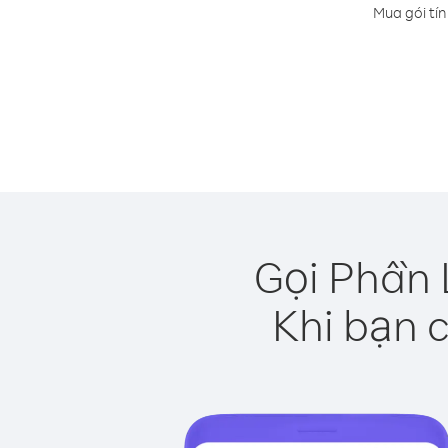
Mua gói tín
Gọi Phần 
Khi bạn c