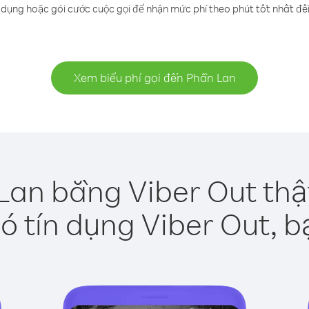
 dụng hoặc gói cước cuộc gọi để nhận mức phí theo phút tốt nhất đ
Xem biểu phí gọi đến Phần Lan
Lan bằng Viber Out thậ
ó tín dụng Viber Out, b