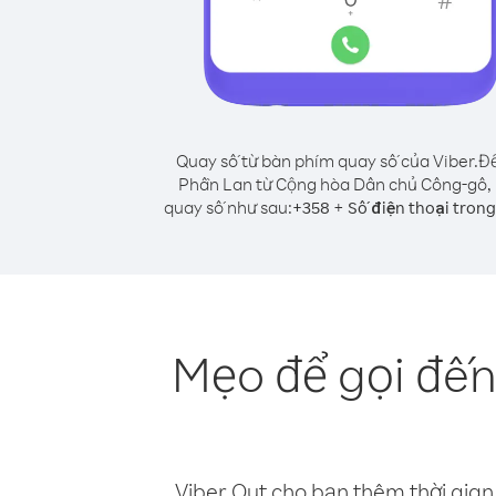
Quay số từ bàn phím quay số của Viber.
Để
Phần Lan từ Cộng hòa Dân chủ Công-gô,
quay số như sau:
+
+
358
Số điện thoại tron
Mẹo để gọi đế
Viber Out cho bạn thêm thời gian 