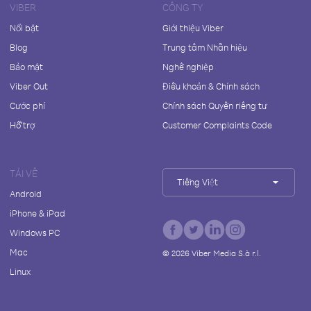
VIBER
CÔNG TY
Nổi bật
Giới thiệu Viber
Blog
Trung tâm Nhãn hiệu
Bảo mật
Nghề nghiệp
Viber Out
Điều khoản & Chính sách
Cước phí
Chính sách Quyền riêng tư
Hỗ trợ
Customer Complaints Code
TẢI VỀ
Tiếng Việt
Android
iPhone & iPad
Windows PC
Mac
©
2026
Viber Media S.à r.l.
Linux