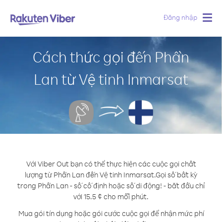
Đăng nhập
Togg
navig
Cách thức gọi đến Phần
Lan từ Vệ tinh Inmarsat
Với Viber Out bạn có thể thực hiện các cuộc gọi chất
lượng từ Phần Lan đến Vệ tinh Inmarsat.
Gọi số bất kỳ
trong Phần Lan - số cố định hoặc số di động! - bắt đầu chỉ
với 15.5 ¢ cho mỗi phút.
Mua gói tín dụng hoặc gói cước cuộc gọi để nhận mức phí