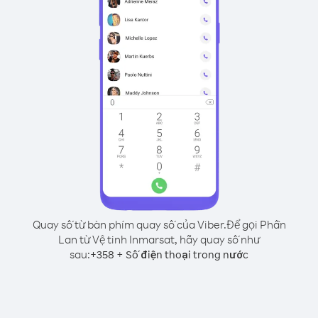
Quay số từ bàn phím quay số của Viber.
Để gọi Phần
Lan từ Vệ tinh Inmarsat, hãy quay số như
sau:
+
+
358
Số điện thoại trong nước