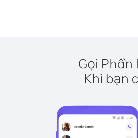
Gọi Phần 
Khi bạn c