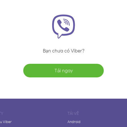
Bạn chưa có Viber?
Tải ngay
TY
TẢI VỀ
ệu Viber
Android