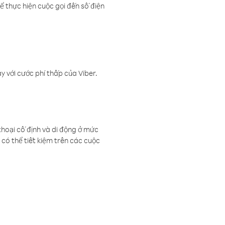
ể thực hiện cuộc gọi đến số điện
 với cước phí thấp của Viber.
thoại cố định và di động ở mức
có thể tiết kiệm trên các cuộc