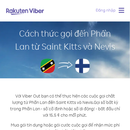
Đăng nhập
Togg
navig
Cách thức gọi đến Phần
Lan từ Saint Kitts và Nevis
Với Viber Out bạn có thể thực hiện các cuộc gọi chất
lượng từ Phần Lan đến Saint Kitts và Nevis.
Gọi số bất kỳ
trong Phần Lan - số cố định hoặc số di động! - bắt đầu chỉ
với 15.5 ¢ cho mỗi phút.
Mua gói tín dụng hoặc gói cước cuộc gọi để nhận mức phí