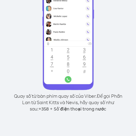
Quay số từ bàn phím quay số của Viber.
Để gọi Phần
Lan từ Saint Kitts và Nevis, hãy quay số như
sau:
+
+
358
Số điện thoại trong nước