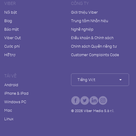
VIBER
CÔNG TY
Nổi bật
Giới thiệu Viber
Blog
Trung tâm Nhãn hiệu
Bảo mật
Nghề nghiệp
Viber Out
Điều khoản & Chính sách
Cước phí
Chính sách Quyền riêng tư
Hỗ trợ
Customer Complaints Code
TẢI VỀ
Tiếng Việt
Android
iPhone & iPad
Windows PC
Mac
©
2026
Viber Media S.à r.l.
Linux