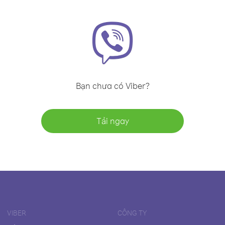
Bạn chưa có Viber?
Tải ngay
VIBER
CÔNG TY