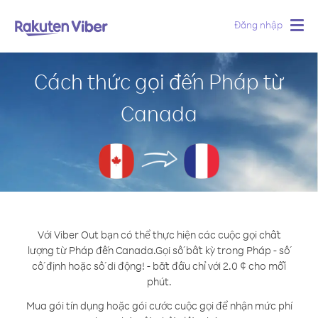
Đăng nhập
Togg
navig
Cách thức gọi đến Pháp từ
Canada
Với Viber Out bạn có thể thực hiện các cuộc gọi chất
lượng từ Pháp đến Canada.
Gọi số bất kỳ trong Pháp - số
cố định hoặc số di động! - bắt đầu chỉ với 2.0 ¢ cho mỗi
phút.
Mua gói tín dụng hoặc gói cước cuộc gọi để nhận mức phí