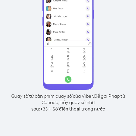
Quay số từ bàn phím quay số của Viber.
Để gọi Pháp từ
Canada, hãy quay số như
sau:
+
+
33
Số điện thoại trong nước