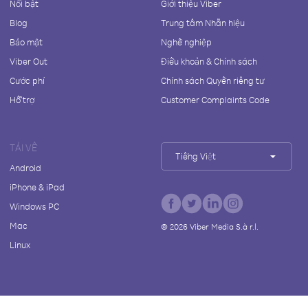
Nổi bật
Giới thiệu Viber
Blog
Trung tâm Nhãn hiệu
Bảo mật
Nghề nghiệp
Viber Out
Điều khoản & Chính sách
Cước phí
Chính sách Quyền riêng tư
Hỗ trợ
Customer Complaints Code
TẢI VỀ
Tiếng Việt
Android
iPhone & iPad
Windows PC
Mac
©
2026
Viber Media S.à r.l.
Linux