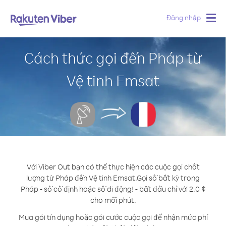
Đăng nhập
Togg
navig
Cách thức gọi đến Pháp từ
Vệ tinh Emsat
Với Viber Out bạn có thể thực hiện các cuộc gọi chất
lượng từ Pháp đến Vệ tinh Emsat.
Gọi số bất kỳ trong
Pháp - số cố định hoặc số di động! - bắt đầu chỉ với 2.0 ¢
cho mỗi phút.
Mua gói tín dụng hoặc gói cước cuộc gọi để nhận mức phí