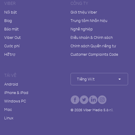
VIBER
CÔNG TY
Nổi bật
Giới thiệu Viber
Blog
Trung tâm Nhãn hiệu
Bảo mật
Nghề nghiệp
Viber Out
Điều khoản & Chính sách
Cước phí
Chính sách Quyền riêng tư
Hỗ trợ
Customer Complaints Code
TẢI VỀ
Tiếng Việt
Android
iPhone & iPad
Windows PC
Mac
©
2026
Viber Media S.à r.l.
Linux