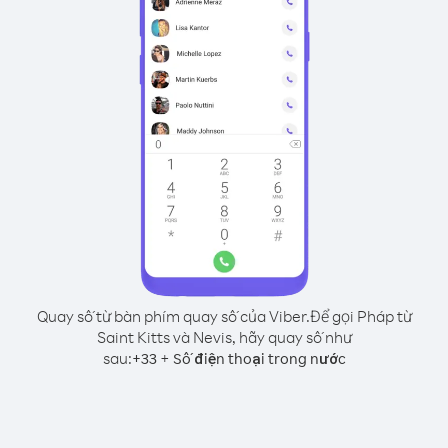
Quay số từ bàn phím quay số của Viber.
Để gọi Pháp từ
Saint Kitts và Nevis, hãy quay số như
sau:
+
+
33
Số điện thoại trong nước