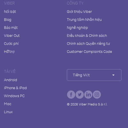
VIBER
CÔNG TY
Nổi bật
Giới thiệu Viber
Blog
Trung tâm Nhãn hiệu
Bảo mật
Nghề nghiệp
Viber Out
Điều khoản & Chính sách
Cước phí
Chính sách Quyền riêng tư
Hỗ trợ
Customer Complaints Code
TẢI VỀ
Tiếng Việt
Android
iPhone & iPad
Windows PC
Mac
©
2026
Viber Media S.à r.l.
Linux