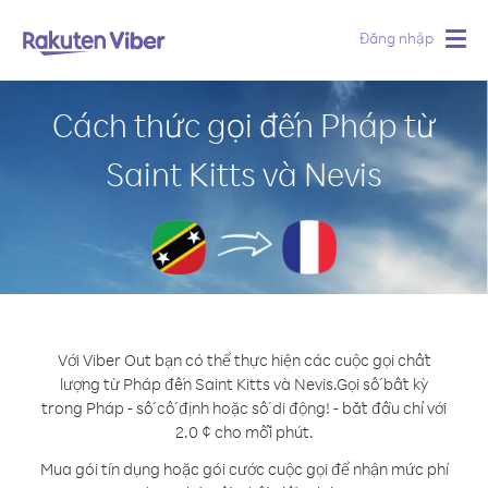
Đăng nhập
Togg
navig
Cách thức gọi đến Pháp từ
Saint Kitts và Nevis
Với Viber Out bạn có thể thực hiện các cuộc gọi chất
lượng từ Pháp đến Saint Kitts và Nevis.
Gọi số bất kỳ
trong Pháp - số cố định hoặc số di động! - bắt đầu chỉ với
2.0 ¢ cho mỗi phút.
Mua gói tín dụng hoặc gói cước cuộc gọi để nhận mức phí