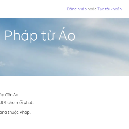
Đăng nhập
hoặc
Tạo tài khoản
c Pháp từ Áo
háp đến Áo.
1.9 ¢ cho mỗi phút.
iana thuộc Pháp.