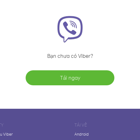
Bạn chưa có Viber?
Tải ngay
TY
TẢI VỀ
ệu Viber
Android