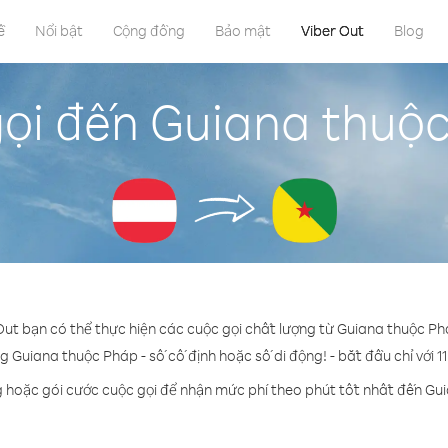
ề
Nổi bật
Cộng đồng
Bảo mật
Viber Out
Blog
ọi đến Guiana thuộ
Out bạn có thể thực hiện các cuộc gọi chất lượng từ Guiana thuộc P
g Guiana thuộc Pháp - số cố định hoặc số di động! - bắt đầu chỉ với 1
g hoặc gói cước cuộc gọi để nhận mức phí theo phút tốt nhất đến Gu