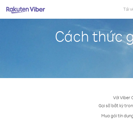
Tải v
Cách thức g
Với Viber 
Gọi số bất kỳ tron
Mua gói tín dụn