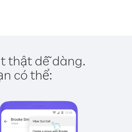
t thật dễ dàng.
ạn có thể: