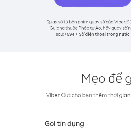
Quay số từ bàn phím quay số của Viber.
Để
Guiana thuộc Pháp từ Áo, hãy quay số 
sau:
+
+
594
Số điện thoại trong nước
Mẹo để g
Viber Out cho bạn thêm thời gian 
Gói tín dụng