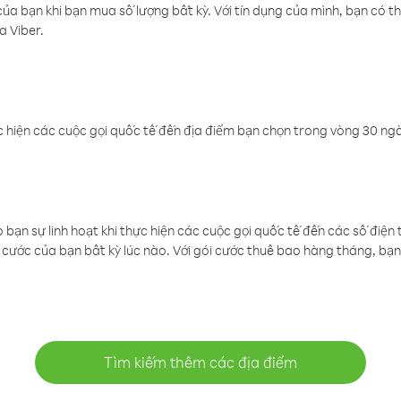
a bạn khi bạn mua số lượng bất kỳ. Với tín dụng của mình, bạn có th
a Viber.
 hiện các cuộc gọi quốc tế đến địa điểm bạn chọn trong vòng 30 ngày
ạn sự linh hoạt khi thực hiện các cuộc gọi quốc tế đến các số điện 
cước của bạn bất kỳ lúc nào. Với gói cước thuê bao hàng tháng, bạn 
Tìm kiếm thêm các địa điểm