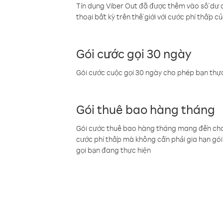
Tín dụng Viber Out đã được thêm vào số dư củ
thoại bất kỳ trên thế giới với cước phí thấp củ
Gói cước gọi 30 ngày
Gói cước cuộc gọi 30 ngày cho phép bạn thực
Gói thuê bao hàng tháng
Gói cước thuê bao hàng tháng mang đến cho b
cước phí thấp mà không cần phải gia hạn gói 
gọi bạn đang thực hiện