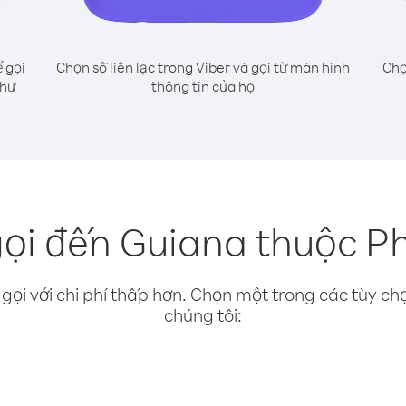
 gọi
Chọn số liên lạc trong Viber và gọi từ màn hình
Chọ
như
thông tin của họ
ọi đến Guiana thuộc P
gọi với chi phí thấp hơn. Chọn một trong các tùy chọ
chúng tôi: