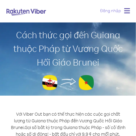
Đăng nhập
Togg
navig
Cách thức gọi đến Guiana
thuộc Pháp từ Vương Quốc
Hồi Giáo Brunei
Với Viber Out bạn có thể thực hiện các cuộc gọi chất
lượng từ Guiana thuộc Pháp đến Vương Quốc Hồi Giáo
Brunei.
Gọi số bất kỳ trong Guiana thuộc Pháp - số cố định
hoặc số di động! - bắt đầu chỉ với 9.9 ¢ cho mỗi phút.