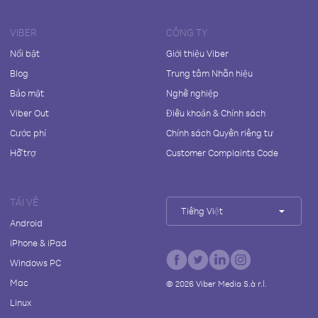
VIBER
CÔNG TY
Nổi bật
Giới thiệu Viber
Blog
Trung tâm Nhãn hiệu
Bảo mật
Nghề nghiệp
Viber Out
Điều khoản & Chính sách
Cước phí
Chính sách Quyền riêng tư
Hỗ trợ
Customer Complaints Code
TẢI VỀ
Tiếng Việt
Android
iPhone & iPad
Windows PC
Mac
©
2026
Viber Media S.à r.l.
Linux