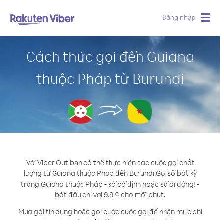
Đăng nhập
Togg
navig
Cách thức gọi đến Guiana
thuộc Pháp từ Burundi
Với Viber Out bạn có thể thực hiện các cuộc gọi chất
lượng từ Guiana thuộc Pháp đến Burundi.
Gọi số bất kỳ
trong Guiana thuộc Pháp - số cố định hoặc số di động! -
bắt đầu chỉ với 9.9 ¢ cho mỗi phút.
Mua gói tín dụng hoặc gói cước cuộc gọi để nhận mức phí