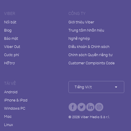
VIBER
CÔNG TY
Nổi bật
Giới thiệu Viber
Blog
Trung tâm Nhãn hiệu
Bảo mật
Nghề nghiệp
Viber Out
Điều khoản & Chính sách
Cước phí
Chính sách Quyền riêng tư
Hỗ trợ
Customer Complaints Code
TẢI VỀ
Tiếng Việt
Android
iPhone & iPad
Windows PC
Mac
©
2026
Viber Media S.à r.l.
Linux