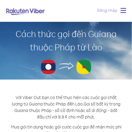
Đăng nhập
Togg
navig
Cách thức gọi đến Guiana
thuộc Pháp từ Lào
Với Viber Out bạn có thể thực hiện các cuộc gọi chất
lượng từ Guiana thuộc Pháp đến Lào.
Gọi số bất kỳ trong
Guiana thuộc Pháp - số cố định hoặc số di động! - bắt
đầu chỉ với 9.9 ¢ cho mỗi phút.
Mua gói tín dụng hoặc gói cước cuộc gọi để nhận mức phí