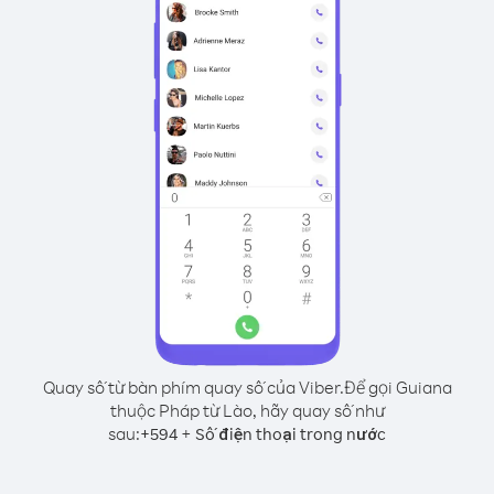
Quay số từ bàn phím quay số của Viber.
Để gọi Guiana
thuộc Pháp từ Lào, hãy quay số như
sau:
+
+
594
Số điện thoại trong nước