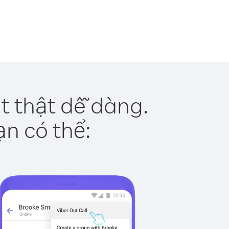
t thật dễ dàng.
ạn có thể: