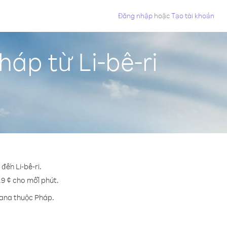
Đăng nhập
hoặc
Tạo tài khoản
áp từ Li-bê-ri
đến Li-bê-ri.
.9 ¢ cho mỗi phút.
iana thuộc Pháp.