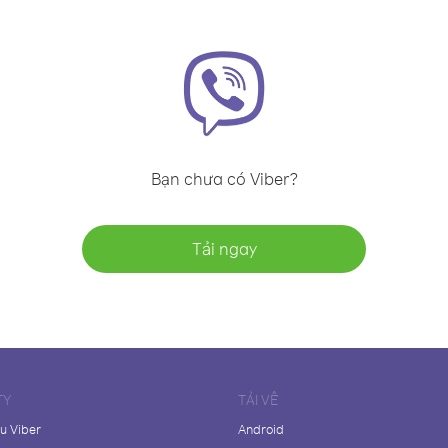
Bạn chưa có Viber?
Tải ngay
TY
TẢI VỀ
ệu Viber
Android