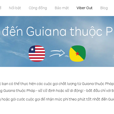
ề
Nổi bật
Cộng đồng
Bảo mật
Viber Out
Blog
 đến Guiana thuộc Ph
t bạn có thể thực hiện các cuộc gọi chất lượng từ Guiana thuộc Pháp 
ng Guiana thuộc Pháp - số cố định hoặc số di động! - bắt đầu chỉ với 9
g hoặc gói cước cuộc gọi để nhận mức phí theo phút tốt nhất đến Gu