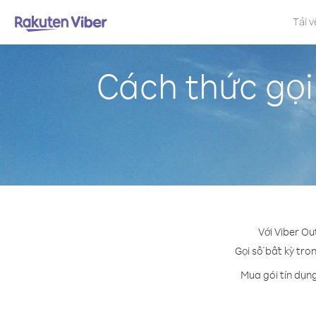
Tải v
Cách thức gọi
Với Viber Ou
Gọi số bất kỳ tro
Mua gói tín dụn