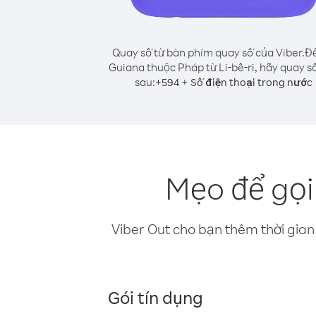
Quay số từ bàn phím quay số của Viber.
Để
Guiana thuộc Pháp từ Li-bê-ri, hãy quay s
sau:
+
+
594
Số điện thoại trong nước
Mẹo để gọi
Viber Out cho bạn thêm thời gian 
Gói tín dụng