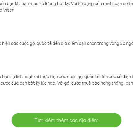
a bạn khi bạn mua số lượng bất kỳ. Với tín dụng của mình, bạn có th
a Viber.
 hiện các cuộc gọi quốc tế đến địa điểm bạn chọn trong vòng 30 ngày
ạn sự linh hoạt khi thực hiện các cuộc gọi quốc tế đến các số điện 
cước của bạn bất kỳ lúc nào. Với gói cước thuê bao hàng tháng, bạn 
Tìm kiếm thêm các địa điểm