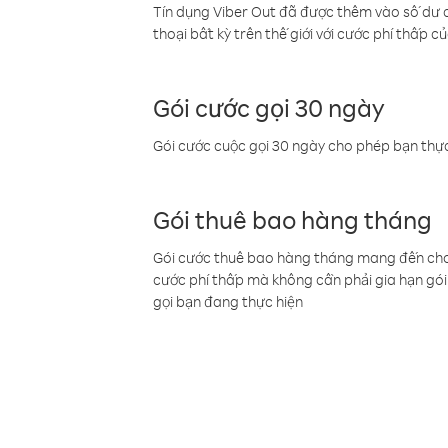
Tín dụng Viber Out đã được thêm vào số dư củ
thoại bất kỳ trên thế giới với cước phí thấp củ
Gói cước gọi 30 ngày
Gói cước cuộc gọi 30 ngày cho phép bạn thực
Gói thuê bao hàng tháng
Gói cước thuê bao hàng tháng mang đến cho b
cước phí thấp mà không cần phải gia hạn gói 
gọi bạn đang thực hiện