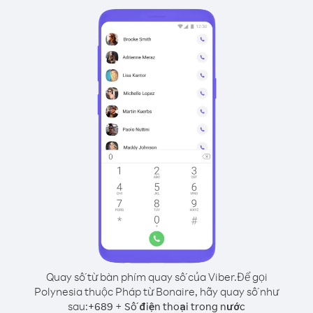
Quay số từ bàn phím quay số của Viber.
Để gọi
Polynesia thuộc Pháp từ Bonaire, hãy quay số như
sau:
+
+
689
Số điện thoại trong nước