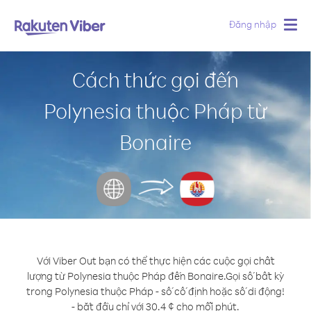
Đăng nhập
Togg
navig
Cách thức gọi đến
Polynesia thuộc Pháp từ
Bonaire
Với Viber Out bạn có thể thực hiện các cuộc gọi chất
lượng từ Polynesia thuộc Pháp đến Bonaire.
Gọi số bất kỳ
trong Polynesia thuộc Pháp - số cố định hoặc số di động!
- bắt đầu chỉ với 30.4 ¢ cho mỗi phút.