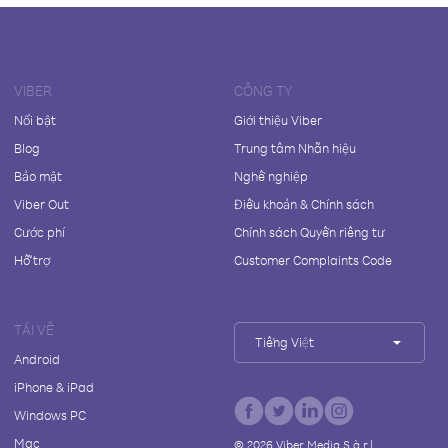
VIBER
CÔNG TY
Nổi bật
Giới thiệu Viber
Blog
Trung tâm Nhãn hiệu
Bảo mật
Nghề nghiệp
Viber Out
Điều khoản & Chính sách
Cước phí
Chính sách Quyền riêng tư
Hỗ trợ
Customer Complaints Code
TẢI VỀ
Tiếng Việt
Android
iPhone & iPad
Windows PC
Mac
©
2026
Viber Media S.à r.l.