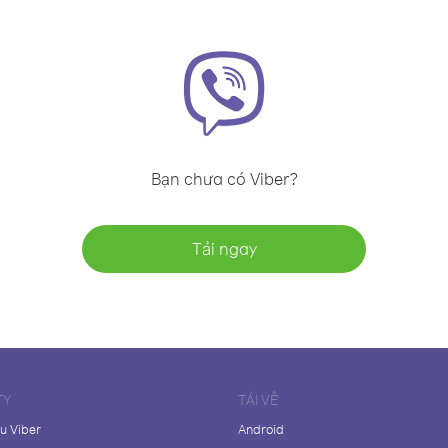
Bạn chưa có Viber?
Tải ngay
TY
TẢI VỀ
ệu Viber
Android