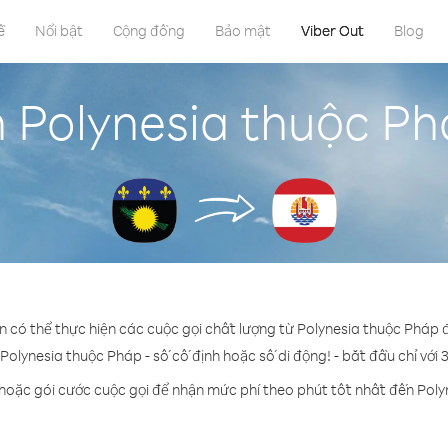
ề
Nổi bật
Cộng đồng
Bảo mật
Viber Out
Blog
n Polynesia thuộc P
ạn có thể thực hiện các cuộc gọi chất lượng từ Polynesia thuộc Pháp
 Polynesia thuộc Pháp - số cố định hoặc số di động! - bắt đầu chỉ với 
 hoặc gói cước cuộc gọi để nhận mức phí theo phút tốt nhất đến Poly