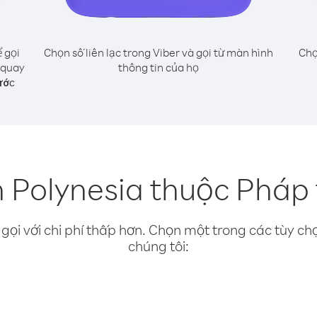
 gọi
Chọn số liên lạc trong Viber và gọi từ màn hình
Chọ
 quay
thông tin của họ
ước
n Polynesia thuộc Pháp
gọi với chi phí thấp hơn. Chọn một trong các tùy chọ
chúng tôi: