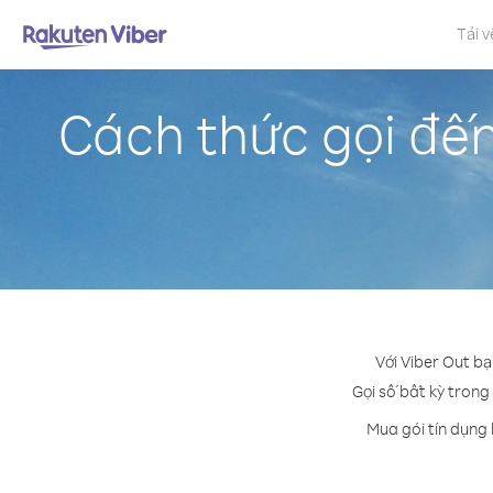
Tải v
Cách thức gọi đế
Với Viber Out b
Gọi số bất kỳ trong
Mua gói tín dụng