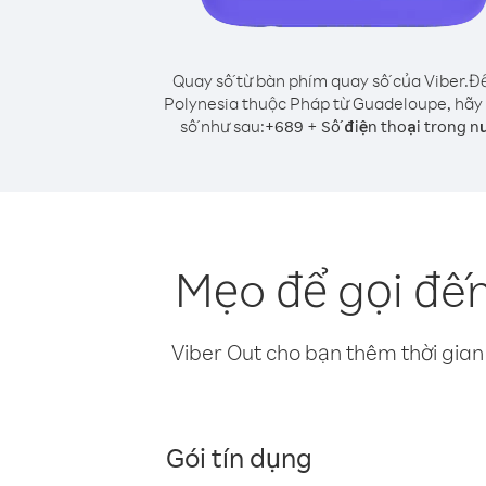
Quay số từ bàn phím quay số của Viber.
Để
Polynesia thuộc Pháp từ Guadeloupe, hãy
số như sau:
+
+
689
Số điện thoại trong n
Mẹo để gọi đế
Viber Out cho bạn thêm thời gian 
Gói tín dụng