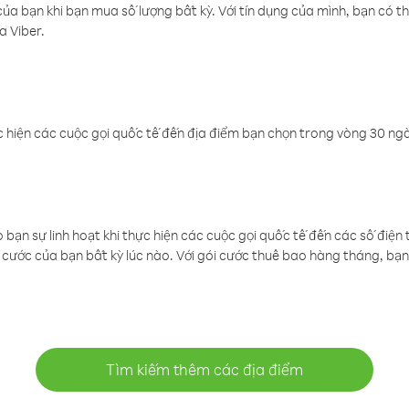
a bạn khi bạn mua số lượng bất kỳ. Với tín dụng của mình, bạn có th
a Viber.
 hiện các cuộc gọi quốc tế đến địa điểm bạn chọn trong vòng 30 ngày
ạn sự linh hoạt khi thực hiện các cuộc gọi quốc tế đến các số điện 
cước của bạn bất kỳ lúc nào. Với gói cước thuê bao hàng tháng, bạn 
Tìm kiếm thêm các địa điểm