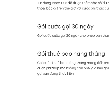
Tín dụng Viber Out đã được thêm vào số dư củ
thoại bất kỳ trên thế giới với cước phí thấp củ
Gói cước gọi 30 ngày
Gói cước cuộc gọi 30 ngày cho phép bạn thực
Gói thuê bao hàng tháng
Gói cước thuê bao hàng tháng mang đến cho b
cước phí thấp mà không cần phải gia hạn gói 
gọi bạn đang thực hiện