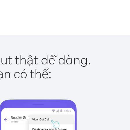
ut thật dễ dàng.
ạn có thể: