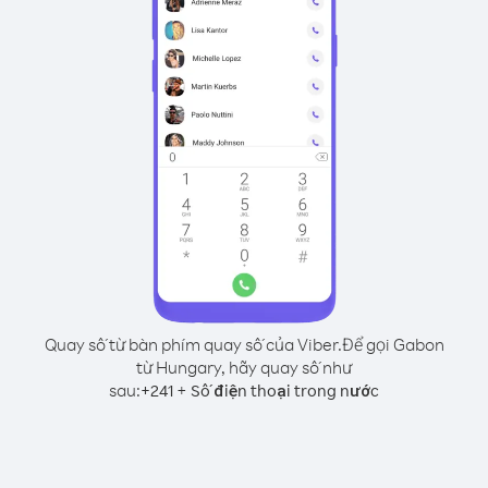
Quay số từ bàn phím quay số của Viber.
Để gọi Gabon
từ Hungary, hãy quay số như
sau:
+
+
241
Số điện thoại trong nước