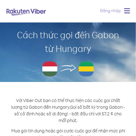
Đăng nhập
Togg
navig
Cách thức gọi đến Gabon
từ Hungary
Với Viber Out bạn có thể thực hiện các cuộc gọi chất
lượng từ Gabon đến Hungary.
Gọi số bất kỳ trong Gabon -
số cố định hoặc số di động! - bắt đầu chỉ với 57.2 ¢ cho
mỗi phút.
Mua gói tín dụng hoặc gói cước cuộc gọi để nhận mức phí