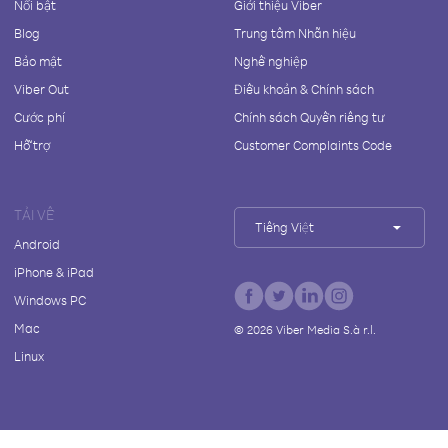
Nổi bật
Giới thiệu Viber
Blog
Trung tâm Nhãn hiệu
Bảo mật
Nghề nghiệp
Viber Out
Điều khoản & Chính sách
Cước phí
Chính sách Quyền riêng tư
Hỗ trợ
Customer Complaints Code
TẢI VỀ
Tiếng Việt
Android
iPhone & iPad
Windows PC
Mac
©
2026
Viber Media S.à r.l.
Linux