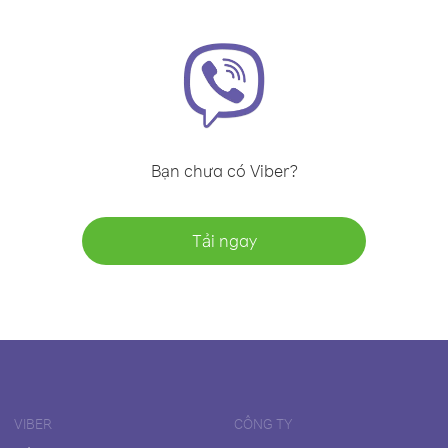
Bạn chưa có Viber?
Tải ngay
VIBER
CÔNG TY