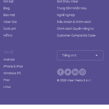
Nổi bật
Giới thiệu Viber
Blog
Trung tâm Nhãn hiệu
Bảo mật
Nghề nghiệp
Viber Out
Điều khoản & Chính sách
Cước phí
Chính sách Quyền riêng tư
Hỗ trợ
Customer Complaints Code
TẢI VỀ
Tiếng Việt
Android
iPhone & iPad
Windows PC
Mac
©
2026
Viber Media S.à r.l.
Linux