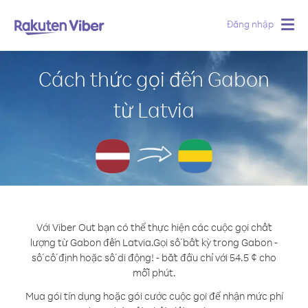
Đăng nhập
Togg
navig
Cách thức gọi đến Gabon
từ Latvia
Với Viber Out bạn có thể thực hiện các cuộc gọi chất
lượng từ Gabon đến Latvia.
Gọi số bất kỳ trong Gabon -
số cố định hoặc số di động! - bắt đầu chỉ với 54.5 ¢ cho
mỗi phút.
Mua gói tín dụng hoặc gói cước cuộc gọi để nhận mức phí