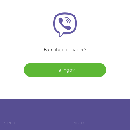
Bạn chưa có Viber?
Tải ngay
VIBER
CÔNG TY