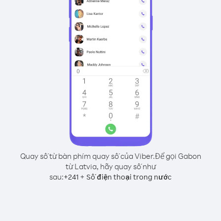
Quay số từ bàn phím quay số của Viber.
Để gọi Gabon
từ Latvia, hãy quay số như
sau:
+
+
241
Số điện thoại trong nước