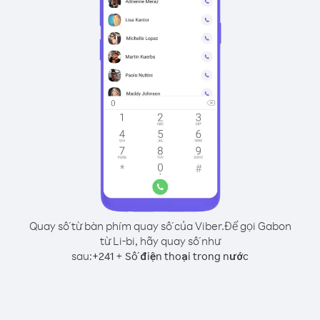
Quay số từ bàn phím quay số của Viber.
Để gọi Gabon
từ Li-bi, hãy quay số như
sau:
+
+
241
Số điện thoại trong nước