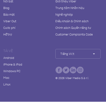
Nổi bật
Giới thiệu Viber
Blog
Trung tâm Nhãn hiệu
Bảo mật
Nghề nghiệp
Viber Out
Điều khoản & Chính sách
Cước phí
Chính sách Quyền riêng tư
Hỗ trợ
Customer Complaints Code
TẢI VỀ
Tiếng Việt
Android
iPhone & iPad
Windows PC
Mac
©
2026
Viber Media S.à r.l.
Linux