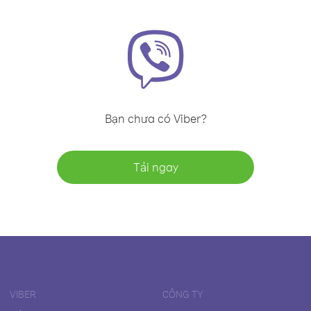
Bạn chưa có Viber?
Tải ngay
VIBER
CÔNG TY