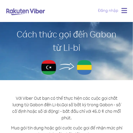
Đăng nhập
Togg
navig
Cách thức gọi đến Gabon
từ Li-bi
Với Viber Out bạn có thể thực hiện các cuộc gọi chất
lượng từ Gabon đến Li-bi.
Gọi số bất kỳ trong Gabon - số
cố định hoặc số di động! - bắt đầu chỉ với 45.0 ¢ cho mỗi
phút.
Mua gói tín dụng hoặc gói cước cuộc gọi để nhận mức phí