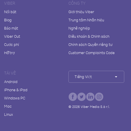
VIBER
CÔNG TY
Nổi bật
Giới thiệu Viber
Blog
Trung tâm Nhãn hiệu
Bảo mật
Nghề nghiệp
Viber Out
Điều khoản & Chính sách
Cước phí
Chính sách Quyền riêng tư
Hỗ trợ
Customer Complaints Code
TẢI VỀ
Tiếng Việt
Android
iPhone & iPad
Windows PC
Mac
©
2026
Viber Media S.à r.l.
Linux