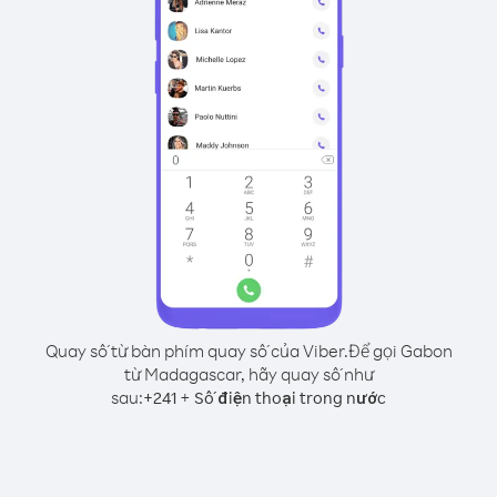
Quay số từ bàn phím quay số của Viber.
Để gọi Gabon
từ Madagascar, hãy quay số như
sau:
+
+
241
Số điện thoại trong nước