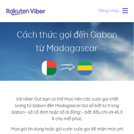
Đăng nhập
Togg
navig
Cách thức gọi đến Gabon
từ Madagascar
Với Viber Out bạn có thể thực hiện các cuộc gọi chất
lượng từ Gabon đến Madagascar.
Gọi số bất kỳ trong
Gabon - số cố định hoặc số di động! - bắt đầu chỉ với 45.0
¢ cho mỗi phút.
Mua gói tín dụng hoặc gói cước cuộc gọi để nhận mức phí