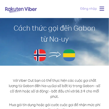
Đăng nhập
Togg
navig
Cách thức gọi đến Gabon
từ Na-uy
Với Viber Out bạn có thể thực hiện các cuộc gọi chất
lượng từ Gabon đến Na-uy.
Gọi số bất kỳ trong Gabon - số
cố định hoặc số di động! - bắt đầu chỉ với 56.3 ¢ cho mỗi
phút.
Mua gói tín dụng hoặc gói cước cuộc gọi để nhận mức phí