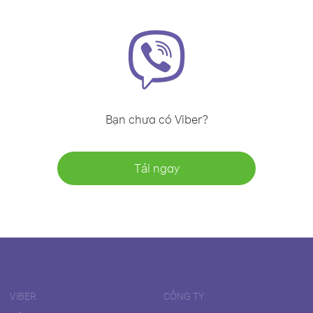
Bạn chưa có Viber?
Tải ngay
VIBER
CÔNG TY