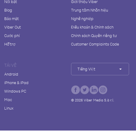
Nổi bật
Giới thiệu Viber
Blog
Trung tâm Nhãn hiệu
Bảo mật
Nghề nghiệp
Viber Out
Điều khoản & Chính sách
Cước phí
Chính sách Quyền riêng tư
Hỗ trợ
Customer Complaints Code
TẢI VỀ
Tiếng Việt
Android
iPhone & iPad
Windows PC
Mac
©
2026
Viber Media S.à r.l.
Linux