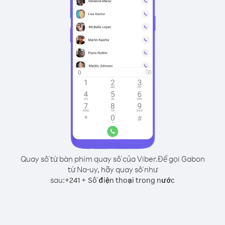
Quay số từ bàn phím quay số của Viber.
Để gọi Gabon
từ Na-uy, hãy quay số như
sau:
+
+
241
Số điện thoại trong nước