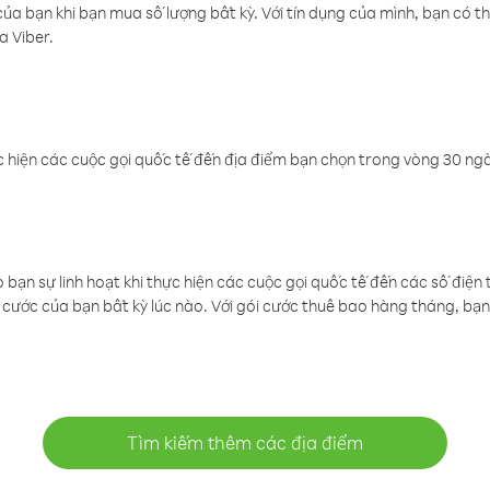
a bạn khi bạn mua số lượng bất kỳ. Với tín dụng của mình, bạn có th
a Viber.
 hiện các cuộc gọi quốc tế đến địa điểm bạn chọn trong vòng 30 ngày
ạn sự linh hoạt khi thực hiện các cuộc gọi quốc tế đến các số điện 
cước của bạn bất kỳ lúc nào. Với gói cước thuê bao hàng tháng, bạn 
Tìm kiếm thêm các địa điểm