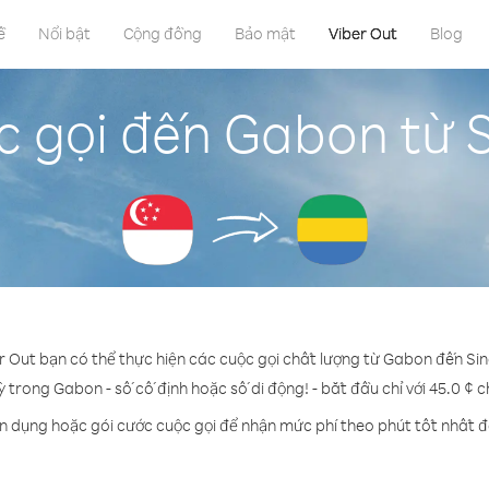
ề
Nổi bật
Cộng đồng
Bảo mật
Viber Out
Blog
c gọi đến Gabon từ 
er Out bạn có thể thực hiện các cuộc gọi chất lượng từ Gabon đến Si
ỳ trong Gabon - số cố định hoặc số di động! - bắt đầu chỉ với 45.0 ¢ 
ín dụng hoặc gói cước cuộc gọi để nhận mức phí theo phút tốt nhất 