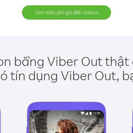
Xem biểu phí gọi đến Gabon
n bằng Viber Out thật
ó tín dụng Viber Out, b