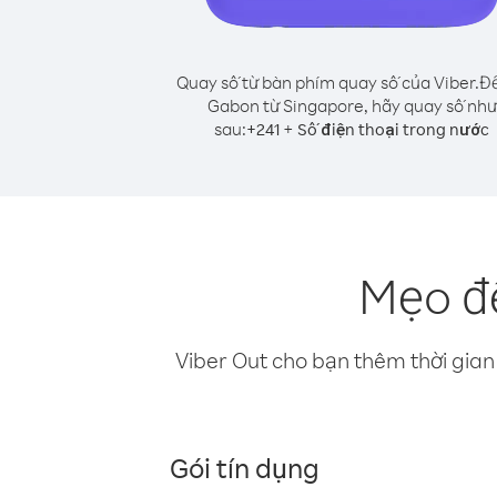
Quay số từ bàn phím quay số của Viber.
Để
Gabon từ Singapore, hãy quay số như
sau:
+
+
241
Số điện thoại trong nước
Mẹo đ
Viber Out cho bạn thêm thời gian 
Gói tín dụng