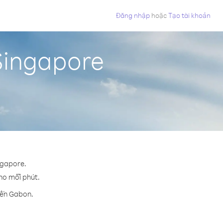
Đăng nhập
hoặc
Tạo tài khoản
Singapore
ngapore.
cho mỗi phút.
đến Gabon.