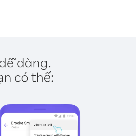
 dễ dàng.
ạn có thể: