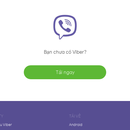
Bạn chưa có Viber?
Tải ngay
TY
TẢI VỀ
ệu Viber
Android