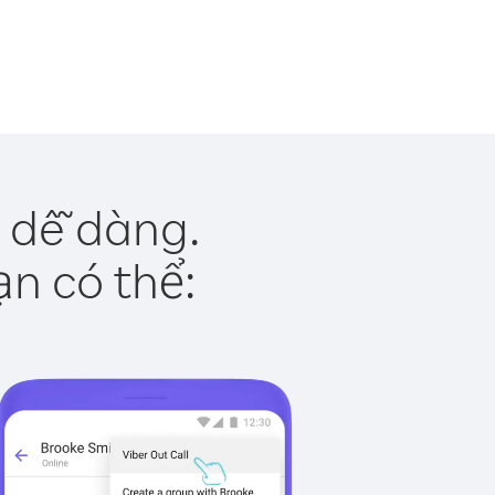
 dễ dàng.
ạn có thể: