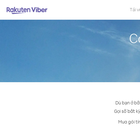
Tải v
C
Dù bạn ở bấ
Gọi số bất k
Mua gói tí