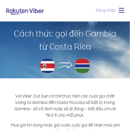
Đăng nhập
Togg
navig
Cách thức gọi đến Gambia
từ Costa Rica
Với Viber Out bạn có thể thực hiện các cuộc gọi chất
lượng từ Gambia đến Costa Rica.
Gọi số bất kỳ trong
Gambia - số cố định hoặc số di động! - bắt đầu chỉ với
79.0 ¢ cho mỗi phút.
Mua gói tín dụng hoặc gói cước cuộc gọi để nhận mức phí