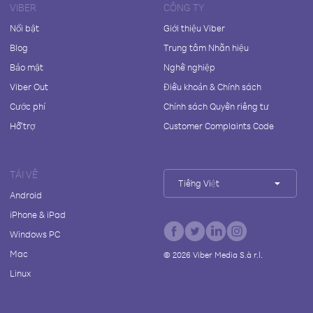
VIBER
CÔNG TY
Nổi bật
Giới thiệu Viber
Blog
Trung tâm Nhãn hiệu
Bảo mật
Nghề nghiệp
Viber Out
Điều khoản & Chính sách
Cước phí
Chính sách Quyền riêng tư
Hỗ trợ
Customer Complaints Code
TẢI VỀ
Tiếng Việt
Android
iPhone & iPad
Windows PC
Mac
©
2026
Viber Media S.à r.l.
Linux