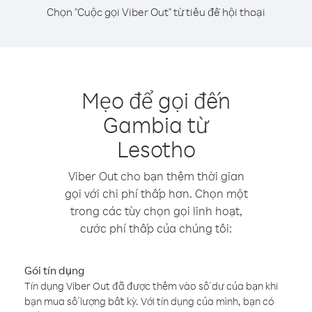
Chọn "Cuộc gọi Viber Out" từ tiêu đề hội thoại
Mẹo để gọi đến
Gambia từ
Lesotho
Viber Out cho bạn thêm thời gian
gọi với chi phí thấp hơn. Chọn một
trong các tùy chọn gọi linh hoạt,
cước phí thấp của chúng tôi:
Gói tín dụng
Tín dụng Viber Out đã được thêm vào số dư của bạn khi
bạn mua số lượng bất kỳ. Với tín dụng của mình, bạn có