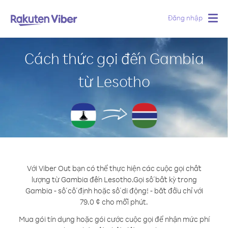
Đăng nhập
Togg
navig
Cách thức gọi đến Gambia
từ Lesotho
Với Viber Out bạn có thể thực hiện các cuộc gọi chất
lượng từ Gambia đến Lesotho.
Gọi số bất kỳ trong
Gambia - số cố định hoặc số di động! - bắt đầu chỉ với
79.0 ¢ cho mỗi phút.
Mua gói tín dụng hoặc gói cước cuộc gọi để nhận mức phí