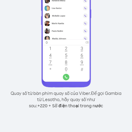
Quay số từ bàn phím quay số của Viber.
Để gọi Gambia
từ Lesotho, hãy quay số như
sau:
+
+
220
Số điện thoại trong nước