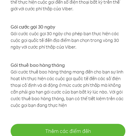
thể thực hiện cuộc gọi đến số điện thoại bất kỳ trên thế
giới với cước phí thấp của Viber.
Gói cước gọi 30 ngày
Gói cước cuộc gọi 30 ngày cho phép bạn thực hiện các
cuộc gọi quốc tế đến địa điểm bạn chọn trong vòng 30
ngày với cước phí thấp của Viber.
Gói thuê bao hàng tháng
Gói cước thuê bao hàng tháng mang đến cho bạn sự linh
hoạt khi thực hiện các cuộc gọi quốc tế đến các số điện
thoại cố định và di động ở mức cước phí thấp mà không
cần phải gia hạn gói cước của bạn bất kỳ lúc nào. Với gói
cước thuê bao hàng tháng, bạn có thể tiết kiệm trên các
cuộc gọi bạn đang thực hiện
Thêm các điểm đến