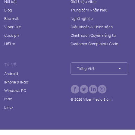
Nổi bật
Giới thiệu Viber
Blog
Trung tâm Nhãn hiệu
Bảo mật
Nghề nghiệp
Viber Out
Điều khoản & Chính sách
Cước phí
Chính sách Quyền riêng tư
Hỗ trợ
Customer Complaints Code
TẢI VỀ
Tiếng Việt
Android
iPhone & iPad
Windows PC
Mac
©
2026
Viber Media S.à r.l.
Linux