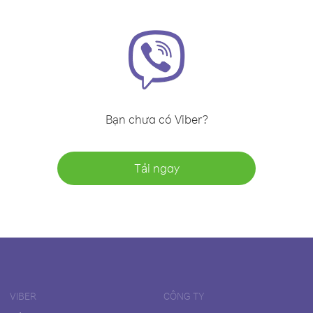
Bạn chưa có Viber?
Tải ngay
VIBER
CÔNG TY