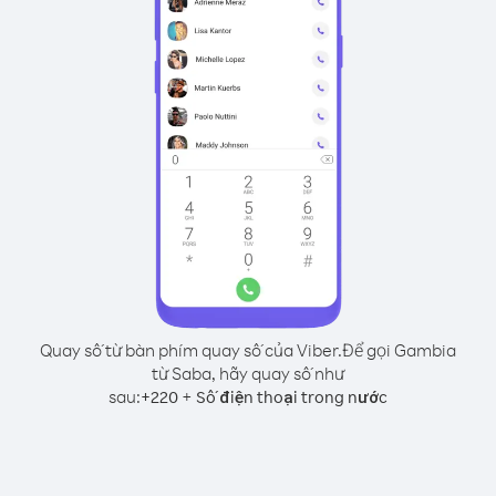
Quay số từ bàn phím quay số của Viber.
Để gọi Gambia
từ Saba, hãy quay số như
sau:
+
+
220
Số điện thoại trong nước