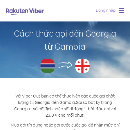
Đăng nhập
Togg
navig
Cách thức gọi đến Georgia
từ Gambia
Với Viber Out bạn có thể thực hiện các cuộc gọi chất
lượng từ Georgia đến Gambia.
Gọi số bất kỳ trong
Georgia - số cố định hoặc số di động! - bắt đầu chỉ với
23.0 ¢ cho mỗi phút.
Mua gói tín dụng hoặc gói cước cuộc gọi để nhận mức phí