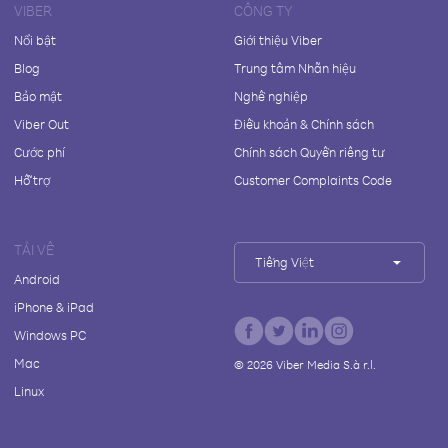
VIBER
CÔNG TY
Nổi bật
Giới thiệu Viber
Blog
Trung tâm Nhãn hiệu
Bảo mật
Nghề nghiệp
Viber Out
Điều khoản & Chính sách
Cước phí
Chính sách Quyền riêng tư
Hỗ trợ
Customer Complaints Code
TẢI VỀ
Tiếng Việt
Android
iPhone & iPad
Windows PC
Mac
©
2026
Viber Media S.à r.l.
Linux