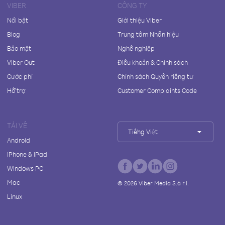
VIBER
CÔNG TY
Nổi bật
Giới thiệu Viber
Blog
Trung tâm Nhãn hiệu
Bảo mật
Nghề nghiệp
Viber Out
Điều khoản & Chính sách
Cước phí
Chính sách Quyền riêng tư
Hỗ trợ
Customer Complaints Code
TẢI VỀ
Tiếng Việt
Android
iPhone & iPad
Windows PC
Mac
©
2026
Viber Media S.à r.l.
Linux