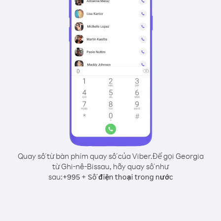
Quay số từ bàn phím quay số của Viber.
Để gọi Georgia
từ Ghi-nê-Bissau, hãy quay số như
sau:
+
+
995
Số điện thoại trong nước