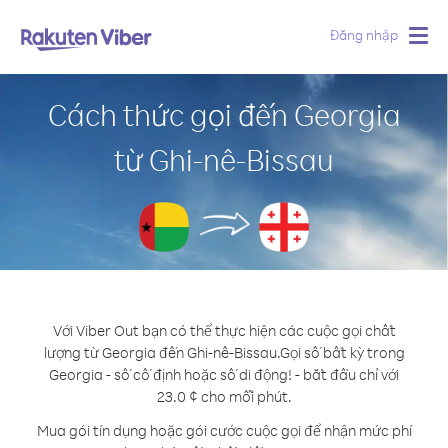
Đăng nhập
Togg
navig
Cách thức gọi đến Georgia
từ Ghi-nê-Bissau
Với Viber Out bạn có thể thực hiện các cuộc gọi chất
lượng từ Georgia đến Ghi-nê-Bissau.
Gọi số bất kỳ trong
Georgia - số cố định hoặc số di động! - bắt đầu chỉ với
23.0 ¢ cho mỗi phút.
Mua gói tín dụng hoặc gói cước cuộc gọi để nhận mức phí