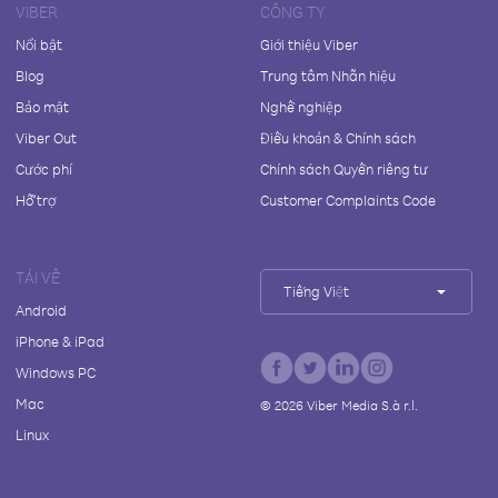
VIBER
CÔNG TY
Nổi bật
Giới thiệu Viber
Blog
Trung tâm Nhãn hiệu
Bảo mật
Nghề nghiệp
Viber Out
Điều khoản & Chính sách
Cước phí
Chính sách Quyền riêng tư
Hỗ trợ
Customer Complaints Code
TẢI VỀ
Tiếng Việt
Android
iPhone & iPad
Windows PC
Mac
©
2026
Viber Media S.à r.l.
Linux