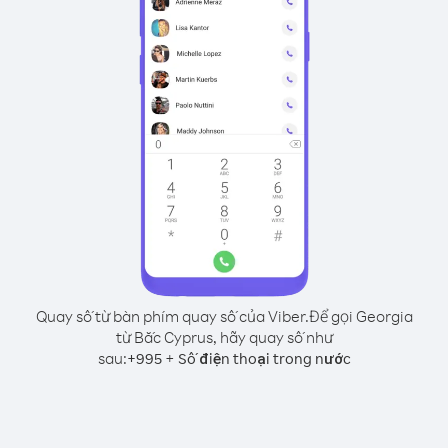
Quay số từ bàn phím quay số của Viber.
Để gọi Georgia
từ Bắc Cyprus, hãy quay số như
sau:
+
+
995
Số điện thoại trong nước