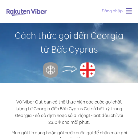
Đăng nhập
Togg
navig
Cách thức gọi đến Georgia
từ Bắc Cyprus
Với Viber Out bạn có thể thực hiện các cuộc gọi chất
lượng từ Georgia đến Bắc Cyprus.
Gọi số bất kỳ trong
Georgia - số cố định hoặc số di động! - bắt đầu chỉ với
23.0 ¢ cho mỗi phút.
Mua gói tín dụng hoặc gói cước cuộc gọi để nhận mức phí