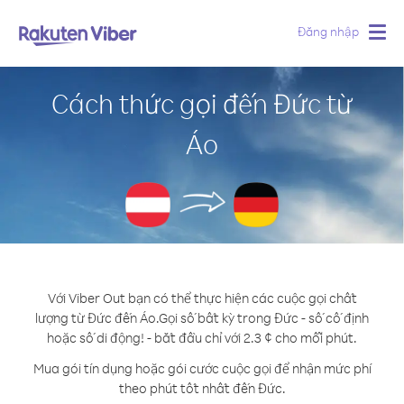
Đăng nhập
Togg
navig
Cách thức gọi đến Đức từ
Áo
Với Viber Out bạn có thể thực hiện các cuộc gọi chất
lượng từ Đức đến Áo.
Gọi số bất kỳ trong Đức - số cố định
hoặc số di động! - bắt đầu chỉ với 2.3 ¢ cho mỗi phút.
Mua gói tín dụng hoặc gói cước cuộc gọi để nhận mức phí
theo phút tốt nhất đến Đức.