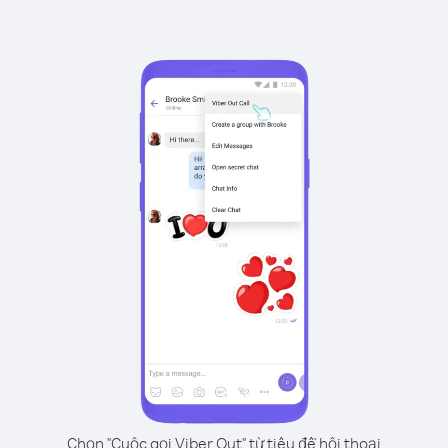
Chọn "Cuộc gọi Viber Out" từ tiêu đề hội thoại