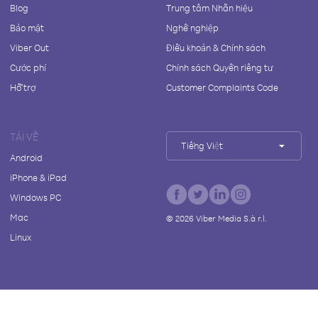
Blog
Trung tâm Nhãn hiệu
Bảo mật
Nghề nghiệp
Viber Out
Điều khoản & Chính sách
Cước phí
Chính sách Quyền riêng tư
Hỗ trợ
Customer Complaints Code
TẢI VỀ
Tiếng Việt
Android
iPhone & iPad
Windows PC
Mac
©
2026
Viber Media S.à r.l.
Linux