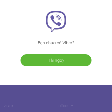
Bạn chưa có Viber?
Tải ngay
VIBER
CÔNG TY