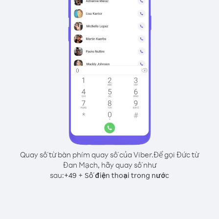
Quay số từ bàn phím quay số của Viber.
Để gọi Đức từ
Đan Mạch, hãy quay số như
sau:
+
+
49
Số điện thoại trong nước