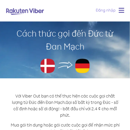
Đăng nhập
Togg
navig
Cách thức gọi đến Đức từ
Đan Mạch
Với Viber Out bạn có thể thực hiện các cuộc gọi chất
lượng từ Đức đến Đan Mạch.
Gọi số bất kỳ trong Đức - số
cố định hoặc số di động! - bắt đầu chỉ với 2.4 ¢ cho mỗi
phút.
Mua gói tín dụng hoặc gói cước cuộc gọi để nhận mức phí