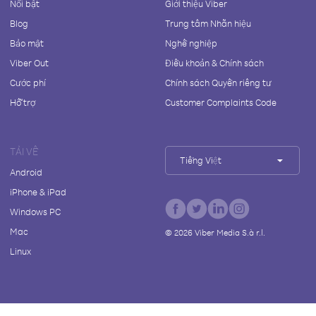
Nổi bật
Giới thiệu Viber
Blog
Trung tâm Nhãn hiệu
Bảo mật
Nghề nghiệp
Viber Out
Điều khoản & Chính sách
Cước phí
Chính sách Quyền riêng tư
Hỗ trợ
Customer Complaints Code
TẢI VỀ
Tiếng Việt
Android
iPhone & iPad
Windows PC
Mac
©
2026
Viber Media S.à r.l.
Linux