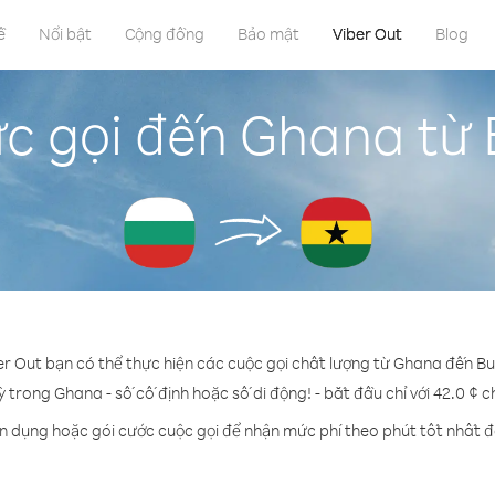
ề
Nổi bật
Cộng đồng
Bảo mật
Viber Out
Blog
c gọi đến Ghana từ 
er Out bạn có thể thực hiện các cuộc gọi chất lượng từ Ghana đến Bu
ỳ trong Ghana - số cố định hoặc số di động! - bắt đầu chỉ với 42.0 ¢ 
ín dụng hoặc gói cước cuộc gọi để nhận mức phí theo phút tốt nhất 