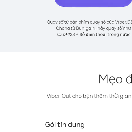
Quay số từ bàn phím quay số của Viber.
Để
Ghana từ Bun-ga-ri, hãy quay số như
sau:
+
+
233
Số điện thoại trong nước
Mẹo đ
Viber Out cho bạn thêm thời gian 
Gói tín dụng