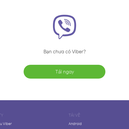
Bạn chưa có Viber?
Tải ngay
TY
TẢI VỀ
ệu Viber
Android