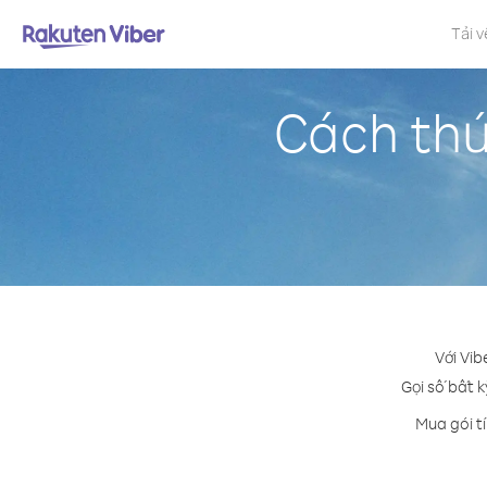
Tải v
Cách thứ
Với Vib
Gọi số bất k
Mua gói t