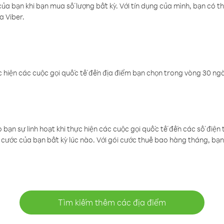
a bạn khi bạn mua số lượng bất kỳ. Với tín dụng của mình, bạn có th
a Viber.
 hiện các cuộc gọi quốc tế đến địa điểm bạn chọn trong vòng 30 ngày
ạn sự linh hoạt khi thực hiện các cuộc gọi quốc tế đến các số điện 
cước của bạn bất kỳ lúc nào. Với gói cước thuê bao hàng tháng, bạn 
Tìm kiếm thêm các địa điểm