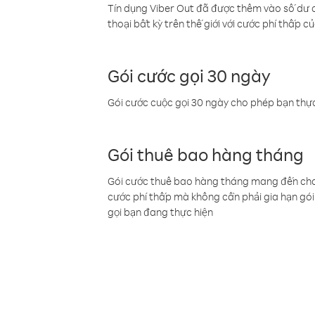
Tín dụng Viber Out đã được thêm vào số dư củ
thoại bất kỳ trên thế giới với cước phí thấp củ
Gói cước gọi 30 ngày
Gói cước cuộc gọi 30 ngày cho phép bạn thực
Gói thuê bao hàng tháng
Gói cước thuê bao hàng tháng mang đến cho b
cước phí thấp mà không cần phải gia hạn gói 
gọi bạn đang thực hiện