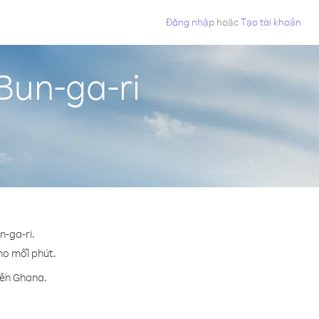
Đăng nhập
hoặc
Tạo tài khoản
Bun-ga-ri
n-ga-ri.
cho mỗi phút.
đến Ghana.