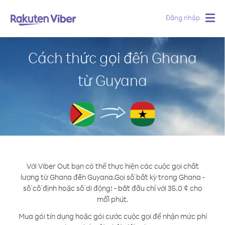
Đăng nhập
Togg
navig
Cách thức gọi đến Ghana
từ Guyana
Với Viber Out bạn có thể thực hiện các cuộc gọi chất
lượng từ Ghana đến Guyana.
Gọi số bất kỳ trong Ghana -
số cố định hoặc số di động! - bắt đầu chỉ với 35.0 ¢ cho
mỗi phút.
Mua gói tín dụng hoặc gói cước cuộc gọi để nhận mức phí