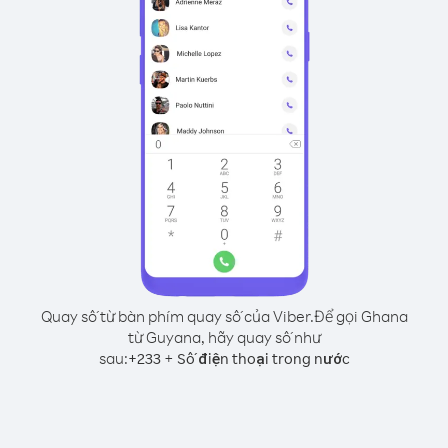
Quay số từ bàn phím quay số của Viber.
Để gọi Ghana
từ Guyana, hãy quay số như
sau:
+
+
233
Số điện thoại trong nước