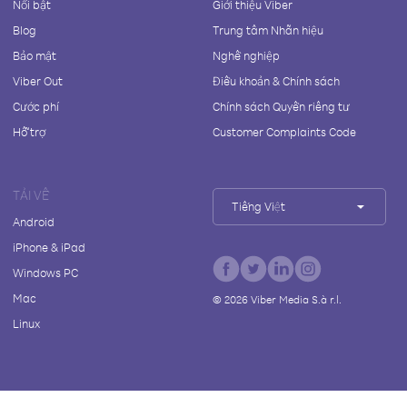
Nổi bật
Giới thiệu Viber
Blog
Trung tâm Nhãn hiệu
Bảo mật
Nghề nghiệp
Viber Out
Điều khoản & Chính sách
Cước phí
Chính sách Quyền riêng tư
Hỗ trợ
Customer Complaints Code
TẢI VỀ
Tiếng Việt
Android
iPhone & iPad
Windows PC
Mac
©
2026
Viber Media S.à r.l.
Linux