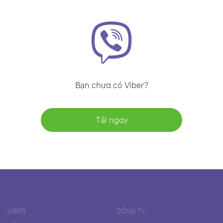
Bạn chưa có Viber?
Tải ngay
VIBER
CÔNG TY