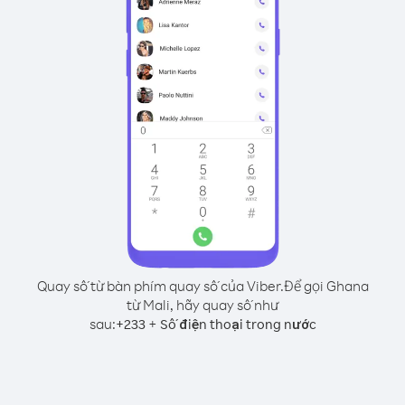
Quay số từ bàn phím quay số của Viber.
Để gọi Ghana
từ Mali, hãy quay số như
sau:
+
+
233
Số điện thoại trong nước