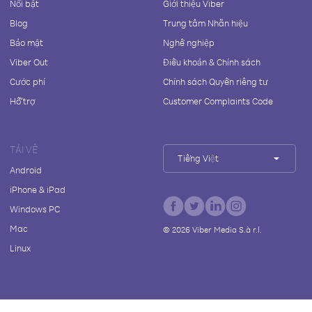
Nổi bật
Giới thiệu Viber
Blog
Trung tâm Nhãn hiệu
Bảo mật
Nghề nghiệp
Viber Out
Điều khoản & Chính sách
Cước phí
Chính sách Quyền riêng tư
Hỗ trợ
Customer Complaints Code
TẢI VỀ
Tiếng Việt
Android
iPhone & iPad
Windows PC
Mac
©
2026
Viber Media S.à r.l.
Linux