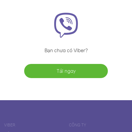
Bạn chưa có Viber?
Tải ngay
VIBER
CÔNG TY