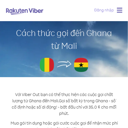
Đăng nhập
Togg
navig
Cách thức gọi đến Ghana
từ Mali
Với Viber Out bạn có thể thực hiện các cuộc gọi chất
lượng từ Ghana đến Mali.
Gọi số bất kỳ trong Ghana - số
cố định hoặc số di động! - bắt đầu chỉ với 35.0 ¢ cho mỗi
phút.
Mua gói tín dụng hoặc gói cước cuộc gọi để nhận mức phí