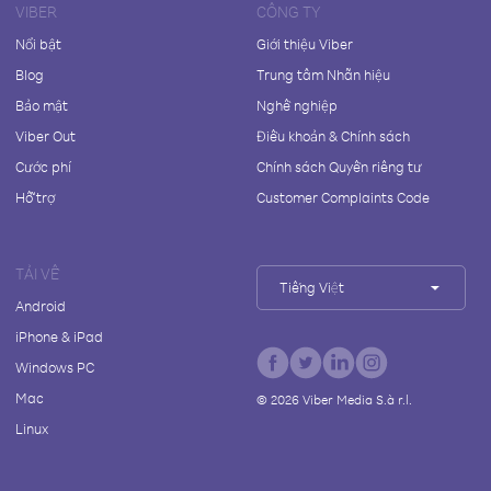
VIBER
CÔNG TY
Nổi bật
Giới thiệu Viber
Blog
Trung tâm Nhãn hiệu
Bảo mật
Nghề nghiệp
Viber Out
Điều khoản & Chính sách
Cước phí
Chính sách Quyền riêng tư
Hỗ trợ
Customer Complaints Code
TẢI VỀ
Tiếng Việt
Android
iPhone & iPad
Windows PC
Mac
©
2026
Viber Media S.à r.l.
Linux