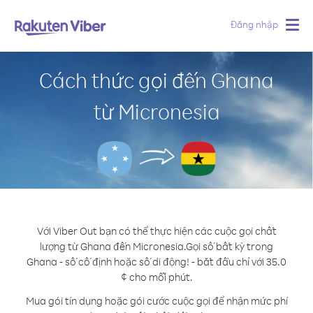
Đăng nhập
Togg
navig
Cách thức gọi đến Ghana
từ Micronesia
Với Viber Out bạn có thể thực hiện các cuộc gọi chất
lượng từ Ghana đến Micronesia.
Gọi số bất kỳ trong
Ghana - số cố định hoặc số di động! - bắt đầu chỉ với 35.0
¢ cho mỗi phút.
Mua gói tín dụng hoặc gói cước cuộc gọi để nhận mức phí