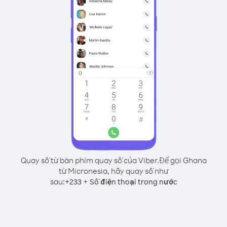
Quay số từ bàn phím quay số của Viber.
Để gọi Ghana
từ Micronesia, hãy quay số như
sau:
+
+
233
Số điện thoại trong nước