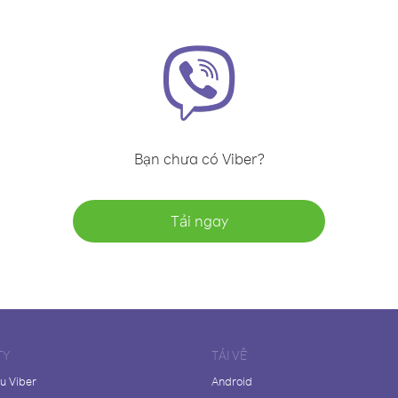
Bạn chưa có Viber?
Tải ngay
TY
TẢI VỀ
ệu Viber
Android