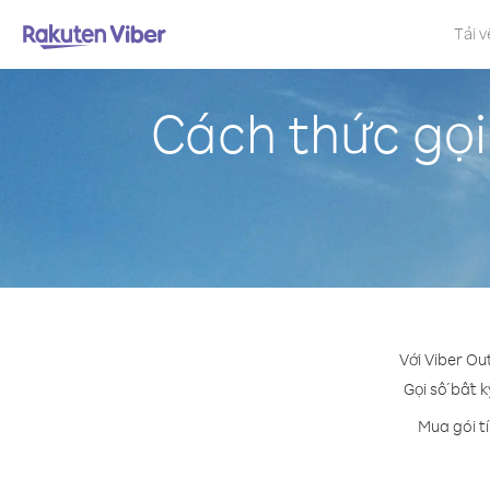
Tải v
Cách thức gọ
Với Viber Ou
Gọi số bất k
Mua gói t