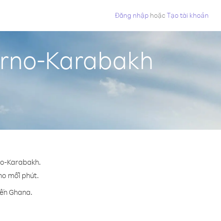
Đăng nhập
hoặc
Tạo tài khoản
orno-Karabakh
rno-Karabakh.
cho mỗi phút.
đến Ghana.