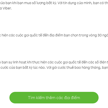
a bạn khi bạn mua số lượng bất kỳ. Với tín dụng của mình, bạn có th
a Viber.
 hiện các cuộc gọi quốc tế đến địa điểm bạn chọn trong vòng 30 ngày
ạn sự linh hoạt khi thực hiện các cuộc gọi quốc tế đến các số điện 
cước của bạn bất kỳ lúc nào. Với gói cước thuê bao hàng tháng, bạn 
Tìm kiếm thêm các địa điểm