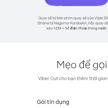
Quay số từ bàn phím quay số của Viber.
Để
Ghana từ Nagorno-Karabakh, hãy quay số
sau:
+
+
233
Số điện thoại trong nước
Mẹo để gọ
Viber Out cho bạn thêm thời gian 
Gói tín dụng