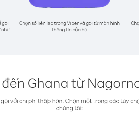
 gọi
Chọn số liên lạc trong Viber và gọi từ màn hình
Chọ
 như
thông tin của họ
i đến Ghana từ Nagorn
gọi với chi phí thấp hơn. Chọn một trong các tùy chọ
chúng tôi: