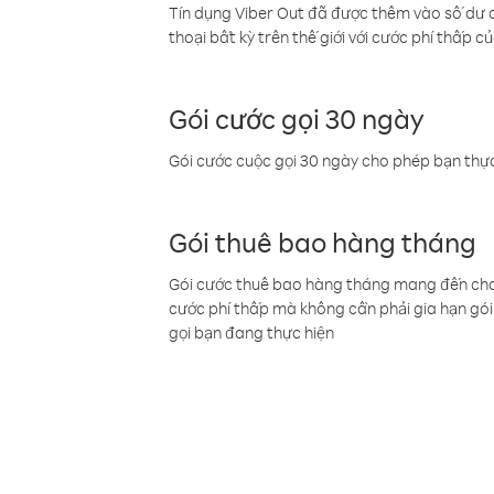
Tín dụng Viber Out đã được thêm vào số dư củ
thoại bất kỳ trên thế giới với cước phí thấp củ
Gói cước gọi 30 ngày
Gói cước cuộc gọi 30 ngày cho phép bạn thực
Gói thuê bao hàng tháng
Gói cước thuê bao hàng tháng mang đến cho b
cước phí thấp mà không cần phải gia hạn gói 
gọi bạn đang thực hiện