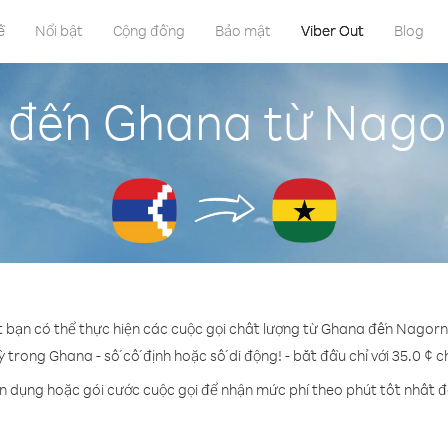
ề
Nổi bật
Cộng đồng
Bảo mật
Viber Out
Blog
i đến Ghana từ Nag
t bạn có thể thực hiện các cuộc gọi chất lượng từ Ghana đến Nago
ỳ trong Ghana - số cố định hoặc số di động! - bắt đầu chỉ với 35.0 ¢ 
ín dụng hoặc gói cước cuộc gọi để nhận mức phí theo phút tốt nhất 