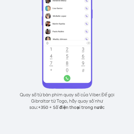
Quay số từ bàn phím quay số của Viber.
Để gọi
Gibraltar từ Togo, hãy quay số như
sau:
+
+
350
Số điện thoại trong nước