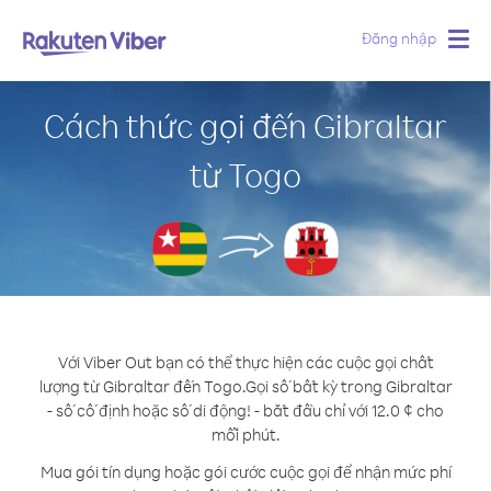
Đăng nhập
Togg
navig
Cách thức gọi đến Gibraltar
từ Togo
Với Viber Out bạn có thể thực hiện các cuộc gọi chất
lượng từ Gibraltar đến Togo.
Gọi số bất kỳ trong Gibraltar
- số cố định hoặc số di động! - bắt đầu chỉ với 12.0 ¢ cho
mỗi phút.
Mua gói tín dụng hoặc gói cước cuộc gọi để nhận mức phí