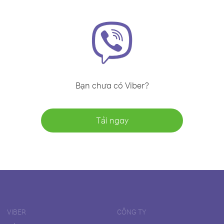
Bạn chưa có Viber?
Tải ngay
VIBER
CÔNG TY