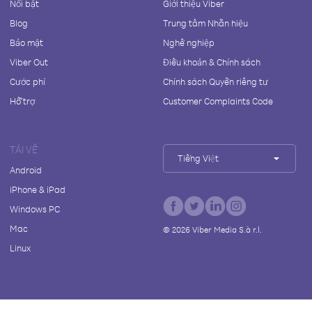
Nổi bật
Giới thiệu Viber
Blog
Trung tâm Nhãn hiệu
Bảo mật
Nghề nghiệp
Viber Out
Điều khoản & Chính sách
Cước phí
Chính sách Quyền riêng tư
Hỗ trợ
Customer Complaints Code
TẢI VỀ
Tiếng Việt
Android
iPhone & iPad
Windows PC
Mac
©
2026
Viber Media S.à r.l.
Linux