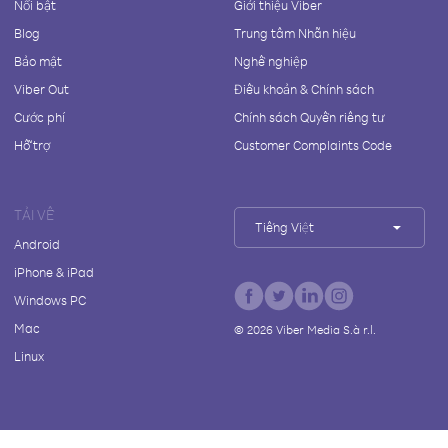
Nổi bật
Giới thiệu Viber
Blog
Trung tâm Nhãn hiệu
Bảo mật
Nghề nghiệp
Viber Out
Điều khoản & Chính sách
Cước phí
Chính sách Quyền riêng tư
Hỗ trợ
Customer Complaints Code
TẢI VỀ
Tiếng Việt
Android
iPhone & iPad
Windows PC
Mac
©
2026
Viber Media S.à r.l.
Linux