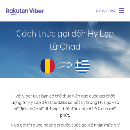
Đăng nhập
Togg
navig
Cách thức gọi đến Hy Lạp
từ Chad
Với Viber Out bạn có thể thực hiện các cuộc gọi chất
lượng từ Hy Lạp đến Chad.
Gọi số bất kỳ trong Hy Lạp - số
cố định hoặc số di động! - bắt đầu chỉ với 1.9 ¢ cho mỗi
phút.
Mua gói tín dụng hoặc gói cước cuộc gọi để nhận mức phí