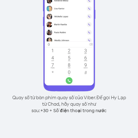
Quay số từ bàn phím quay số của Viber.
Để gọi Hy Lạp
từ Chad, hãy quay số như
sau:
+
+
30
Số điện thoại trong nước