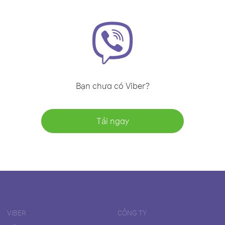
Bạn chưa có Viber?
Tải ngay
VIBER
CÔNG TY