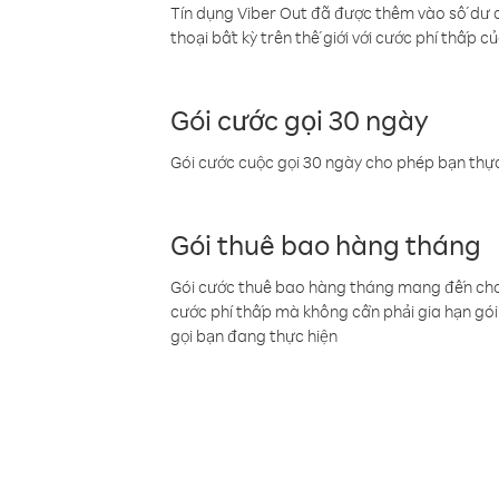
Tín dụng Viber Out đã được thêm vào số dư củ
thoại bất kỳ trên thế giới với cước phí thấp củ
Gói cước gọi 30 ngày
Gói cước cuộc gọi 30 ngày cho phép bạn thực
Gói thuê bao hàng tháng
Gói cước thuê bao hàng tháng mang đến cho b
cước phí thấp mà không cần phải gia hạn gói 
gọi bạn đang thực hiện