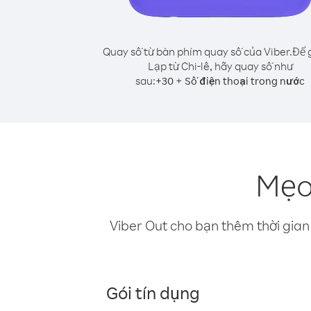
Quay số từ bàn phím quay số của Viber.
Để 
Lạp từ Chi-lê, hãy quay số như
sau:
+
+
30
Số điện thoại trong nước
Mẹo 
Viber Out cho bạn thêm thời gian 
Gói tín dụng