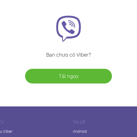
Bạn chưa có Viber?
Tải ngay
TY
TẢI VỀ
ệu Viber
Android