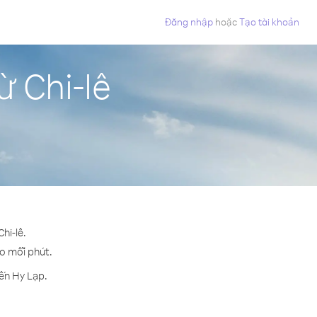
Đăng nhập
hoặc
Tạo tài khoản
ừ Chi-lê
hi-lê.
ho mỗi phút.
ến Hy Lạp.