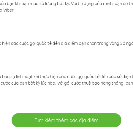
a bạn khi bạn mua số lượng bất kỳ. Với tín dụng của mình, bạn có th
a Viber.
 hiện các cuộc gọi quốc tế đến địa điểm bạn chọn trong vòng 30 ngày
ạn sự linh hoạt khi thực hiện các cuộc gọi quốc tế đến các số điện 
cước của bạn bất kỳ lúc nào. Với gói cước thuê bao hàng tháng, bạn 
Tìm kiếm thêm các địa điểm