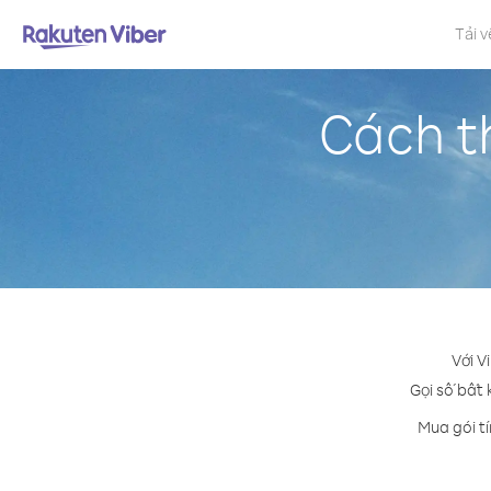
Tải v
Cách th
Với V
Gọi số bất 
Mua gói t