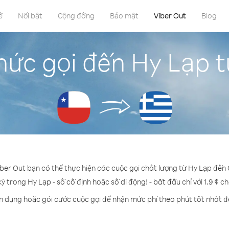
ề
Nổi bật
Cộng đồng
Bảo mật
Viber Out
Blog
ức gọi đến Hy Lạp t
iber Out bạn có thể thực hiện các cuộc gọi chất lượng từ Hy Lạp đến C
kỳ trong Hy Lạp - số cố định hoặc số di động! - bắt đầu chỉ với 1.9 ¢ c
ín dụng hoặc gói cước cuộc gọi để nhận mức phí theo phút tốt nhất đ