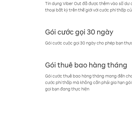
Tín dụng Viber Out đã được thêm vào số dư củ
thoại bất kỳ trên thế giới với cước phí thấp củ
Gói cước gọi 30 ngày
Gói cước cuộc gọi 30 ngày cho phép bạn thực
Gói thuê bao hàng tháng
Gói cước thuê bao hàng tháng mang đến cho b
cước phí thấp mà không cần phải gia hạn gói 
gọi bạn đang thực hiện