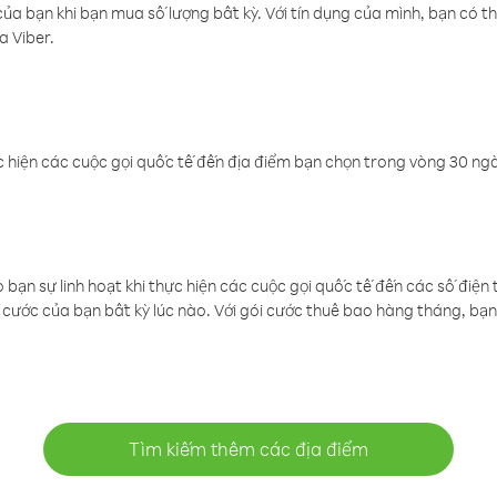
a bạn khi bạn mua số lượng bất kỳ. Với tín dụng của mình, bạn có th
a Viber.
 hiện các cuộc gọi quốc tế đến địa điểm bạn chọn trong vòng 30 ngày
ạn sự linh hoạt khi thực hiện các cuộc gọi quốc tế đến các số điện 
cước của bạn bất kỳ lúc nào. Với gói cước thuê bao hàng tháng, bạn 
Tìm kiếm thêm các địa điểm