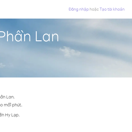
Đăng nhập
hoặc
Tạo tài khoản
 Phần Lan
hần Lan.
ho mỗi phút.
ến Hy Lạp.