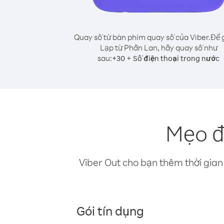
Quay số từ bàn phím quay số của Viber.
Để 
Lạp từ Phần Lan, hãy quay số như
sau:
+
+
30
Số điện thoại trong nước
Mẹo đ
Viber Out cho bạn thêm thời gian 
Gói tín dụng