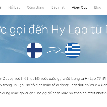
ề
Nổi bật
Cộng đồng
Bảo mật
Viber Out
Blog
c gọi đến Hy Lạp từ
er Out bạn có thể thực hiện các cuộc gọi chất lượng từ Hy Lạp đến P
kỳ trong Hy Lạp - số cố định hoặc số di động! - bắt đầu chỉ với 2.4 ¢ c
ín dụng hoặc gói cước cuộc gọi để nhận mức phí theo phút tốt nhất đ