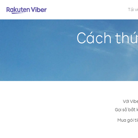
Tải v
Cách thứ
Với Vib
Gọi số bất 
Mua gói t