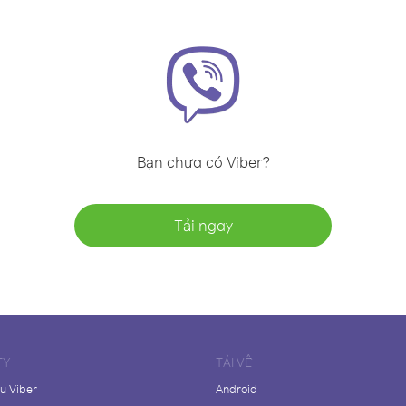
Bạn chưa có Viber?
Tải ngay
TY
TẢI VỀ
ệu Viber
Android