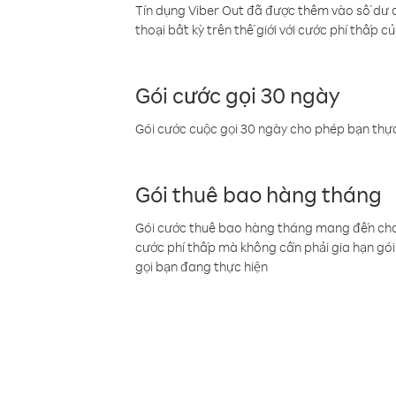
Tín dụng Viber Out đã được thêm vào số dư củ
thoại bất kỳ trên thế giới với cước phí thấp củ
Gói cước gọi 30 ngày
Gói cước cuộc gọi 30 ngày cho phép bạn thực
Gói thuê bao hàng tháng
Gói cước thuê bao hàng tháng mang đến cho b
cước phí thấp mà không cần phải gia hạn gói 
gọi bạn đang thực hiện