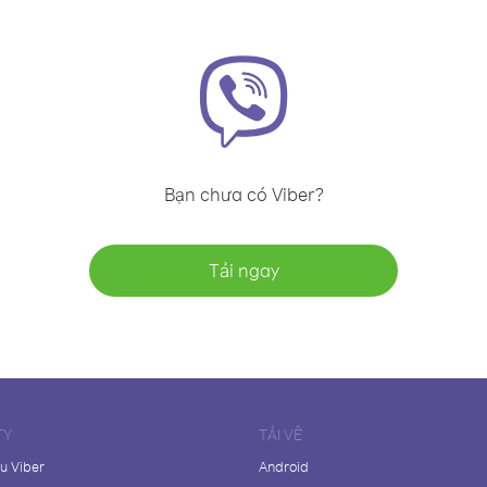
Bạn chưa có Viber?
Tải ngay
TY
TẢI VỀ
ệu Viber
Android