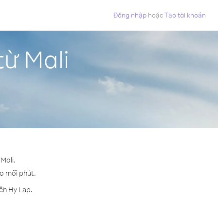
Đăng nhập
hoặc
Tạo tài khoản
từ Mali
Mali.
ho mỗi phút.
ến Hy Lạp.