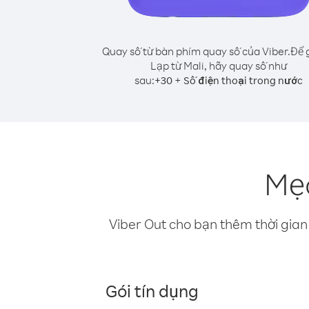
Quay số từ bàn phím quay số của Viber.
Để 
Lạp từ Mali, hãy quay số như
sau:
+
+
30
Số điện thoại trong nước
Mẹo
Viber Out cho bạn thêm thời gian 
Gói tín dụng