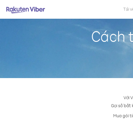
Tải v
Cách t
Với 
Gọi số bất 
Mua gói t