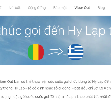
ề
Nổi bật
Cộng đồng
Bảo mật
Viber Out
Blog
hức gọi đến Hy Lạp 
Viber Out bạn có thể thực hiện các cuộc gọi chất lượng từ Hy Lạp đến 
kỳ trong Hy Lạp - số cố định hoặc số di động! - bắt đầu chỉ với 1.9 ¢ c
ín dụng hoặc gói cước cuộc gọi để nhận mức phí theo phút tốt nhất đ