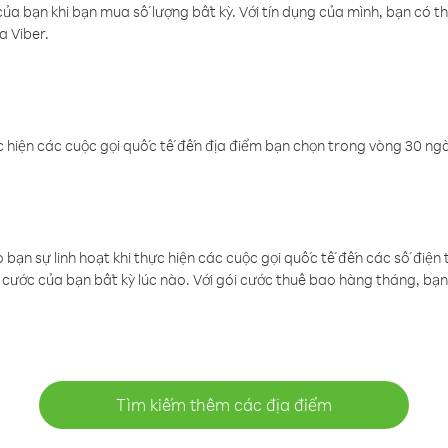
a bạn khi bạn mua số lượng bất kỳ. Với tín dụng của mình, bạn có th
a Viber.
 hiện các cuộc gọi quốc tế đến địa điểm bạn chọn trong vòng 30 ngày
ạn sự linh hoạt khi thực hiện các cuộc gọi quốc tế đến các số điện 
cước của bạn bất kỳ lúc nào. Với gói cước thuê bao hàng tháng, bạn 
Tìm kiếm thêm các địa điểm