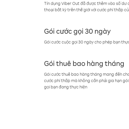
Tín dụng Viber Out đã được thêm vào số dư củ
thoại bất kỳ trên thế giới với cước phí thấp củ
Gói cước gọi 30 ngày
Gói cước cuộc gọi 30 ngày cho phép bạn thực
Gói thuê bao hàng tháng
Gói cước thuê bao hàng tháng mang đến cho b
cước phí thấp mà không cần phải gia hạn gói 
gọi bạn đang thực hiện