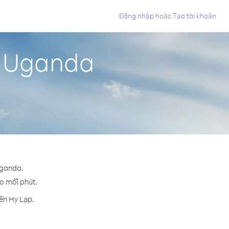
Đăng nhập
hoặc
Tạo tài khoản
ừ Uganda
Uganda.
ho mỗi phút.
ến Hy Lạp.