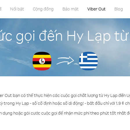
ề
Nổi bật
Cộng đồng
Bảo mật
Viber Out
Blog
ức gọi đến Hy Lạp t
ber Out bạn có thể thực hiện các cuộc gọi chất lượng từ Hy Lạp đến 
kỳ trong Hy Lạp - số cố định hoặc số di động! - bắt đầu chỉ với 1.9 ¢ c
ín dụng hoặc gói cước cuộc gọi để nhận mức phí theo phút tốt nhất đ