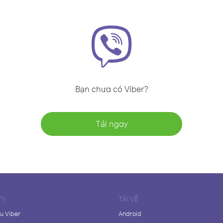
Bạn chưa có Viber?
Tải ngay
TY
TẢI VỀ
ệu Viber
Android