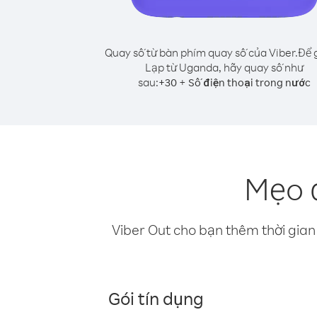
Quay số từ bàn phím quay số của Viber.
Để 
Lạp từ Uganda, hãy quay số như
sau:
+
+
30
Số điện thoại trong nước
Mẹo 
Viber Out cho bạn thêm thời gian 
Gói tín dụng