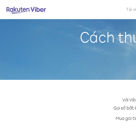
Tải v
Cách th
Với Vi
Gọi số bất 
Mua gói t