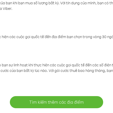
a bạn khi bạn mua số lượng bất kỳ. Với tín dụng của mình, bạn có th
a Viber.
 hiện các cuộc gọi quốc tế đến địa điểm bạn chọn trong vòng 30 ngày
ạn sự linh hoạt khi thực hiện các cuộc gọi quốc tế đến các số điện 
cước của bạn bất kỳ lúc nào. Với gói cước thuê bao hàng tháng, bạn 
Tìm kiếm thêm các địa điểm