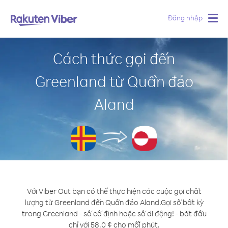
Đăng nhập
Togg
navig
Cách thức gọi đến
Greenland từ Quần đảo
Aland
Với Viber Out bạn có thể thực hiện các cuộc gọi chất
lượng từ Greenland đến Quần đảo Aland.
Gọi số bất kỳ
trong Greenland - số cố định hoặc số di động! - bắt đầu
chỉ với 58.0 ¢ cho mỗi phút.