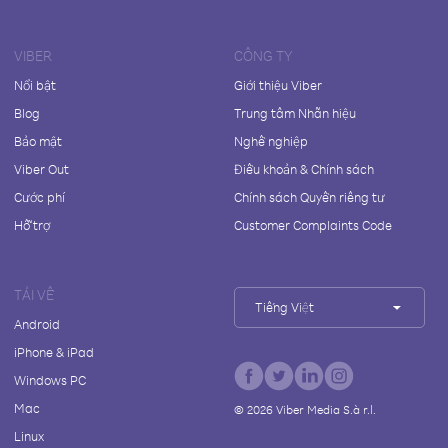
VIBER
CÔNG TY
Nổi bật
Giới thiệu Viber
Blog
Trung tâm Nhãn hiệu
Bảo mật
Nghề nghiệp
Viber Out
Điều khoản & Chính sách
Cước phí
Chính sách Quyền riêng tư
Hỗ trợ
Customer Complaints Code
TẢI VỀ
Tiếng Việt
Android
iPhone & iPad
Windows PC
Mac
©
2026
Viber Media S.à r.l.
Linux