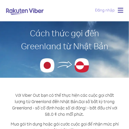
Đăng nhập
Togg
navig
Cách thức gọi đến
Greenland từ Nhật Bản
Với Viber Out bạn có thể thực hiện các cuộc gọi chất
lượng từ Greenland đến Nhật Bản.
Gọi số bất kỳ trong
Greenland - số cố định hoặc số di động! - bắt đầu chỉ với
58.0 ¢ cho mỗi phút.
Mua gói tín dụng hoặc gói cước cuộc gọi để nhận mức phí