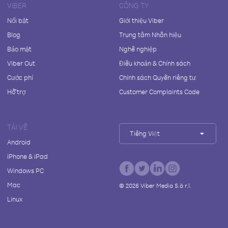
VIBER
CÔNG TY
Nổi bật
Giới thiệu Viber
Blog
Trung tâm Nhãn hiệu
Bảo mật
Nghề nghiệp
Viber Out
Điều khoản & Chính sách
Cước phí
Chính sách Quyền riêng tư
Hỗ trợ
Customer Complaints Code
TẢI VỀ
Tiếng Việt
Android
iPhone & iPad
Windows PC
Mac
©
2026
Viber Media S.à r.l.
Linux