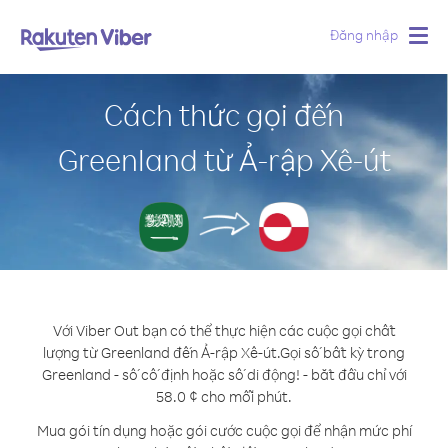
Đăng nhập
Togg
navig
Cách thức gọi đến
Greenland từ Ả-rập Xê-út
Với Viber Out bạn có thể thực hiện các cuộc gọi chất
lượng từ Greenland đến Ả-rập Xê-út.
Gọi số bất kỳ trong
Greenland - số cố định hoặc số di động! - bắt đầu chỉ với
58.0 ¢ cho mỗi phút.
Mua gói tín dụng hoặc gói cước cuộc gọi để nhận mức phí