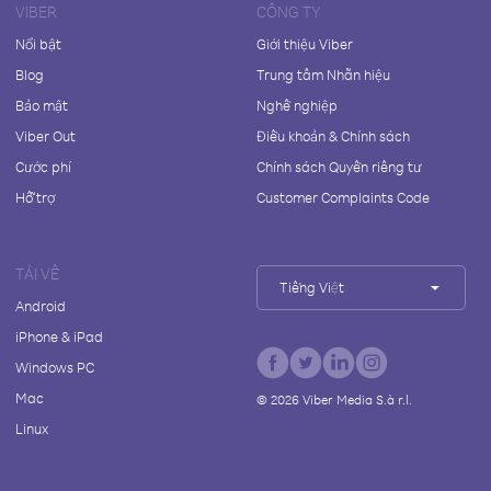
VIBER
CÔNG TY
Nổi bật
Giới thiệu Viber
Blog
Trung tâm Nhãn hiệu
Bảo mật
Nghề nghiệp
Viber Out
Điều khoản & Chính sách
Cước phí
Chính sách Quyền riêng tư
Hỗ trợ
Customer Complaints Code
TẢI VỀ
Tiếng Việt
Android
iPhone & iPad
Windows PC
Mac
©
2026
Viber Media S.à r.l.
Linux