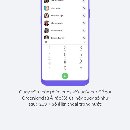
Quay số từ bàn phím quay số của Viber.
Để gọi
Greenland từ Ả-rập Xê-út, hãy quay số như
sau:
+
+
299
Số điện thoại trong nước