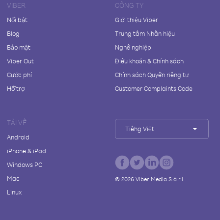
VIBER
CÔNG TY
Nổi bật
Giới thiệu Viber
Blog
Trung tâm Nhãn hiệu
Bảo mật
Nghề nghiệp
Viber Out
Điều khoản & Chính sách
Cước phí
Chính sách Quyền riêng tư
Hỗ trợ
Customer Complaints Code
TẢI VỀ
Tiếng Việt
Android
iPhone & iPad
Windows PC
Mac
©
2026
Viber Media S.à r.l.
Linux