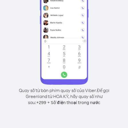
Quay số từ bàn phím quay số của Viber.
Để gọi
Greenland từ HOA KỲ, hãy quay số như
sau:
+
+
299
Số điện thoại trong nước