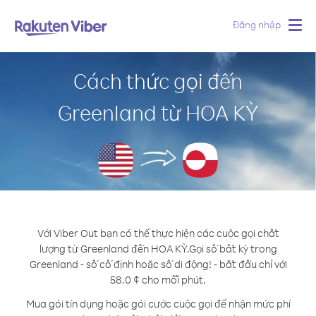
Đăng nhập
Togg
navig
Cách thức gọi đến
Greenland từ HOA KỲ
Với Viber Out bạn có thể thực hiện các cuộc gọi chất
lượng từ Greenland đến HOA KỲ.
Gọi số bất kỳ trong
Greenland - số cố định hoặc số di động! - bắt đầu chỉ với
58.0 ¢ cho mỗi phút.
Mua gói tín dụng hoặc gói cước cuộc gọi để nhận mức phí