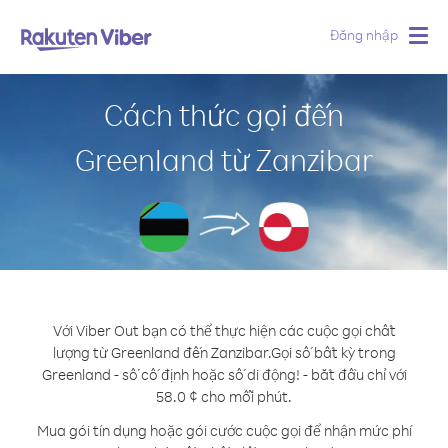
Đăng nhập
Togg
navig
Cách thức gọi đến
Greenland từ Zanzibar
Với Viber Out bạn có thể thực hiện các cuộc gọi chất
lượng từ Greenland đến Zanzibar.
Gọi số bất kỳ trong
Greenland - số cố định hoặc số di động! - bắt đầu chỉ với
58.0 ¢ cho mỗi phút.
Mua gói tín dụng hoặc gói cước cuộc gọi để nhận mức phí