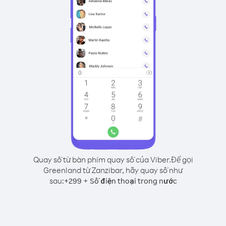
Quay số từ bàn phím quay số của Viber.
Để gọi
Greenland từ Zanzibar, hãy quay số như
sau:
+
+
299
Số điện thoại trong nước