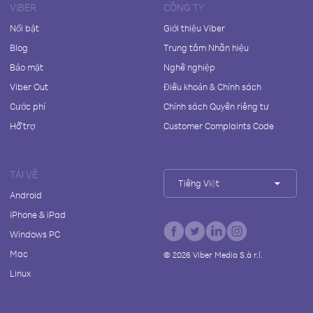
VIBER
CÔNG TY
Nổi bật
Giới thiệu Viber
Blog
Trung tâm Nhãn hiệu
Bảo mật
Nghề nghiệp
Viber Out
Điều khoản & Chính sách
Cước phí
Chính sách Quyền riêng tư
Hỗ trợ
Customer Complaints Code
TẢI VỀ
Tiếng Việt
Android
iPhone & iPad
Windows PC
Mac
©
2026
Viber Media S.à r.l.
Linux