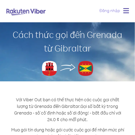
Đăng nhập
Togg
navig
Cách thức gọi đến Grenada
từ Gibraltar
Với Viber Out bạn có thể thực hiện các cuộc gọi chất
lượng từ Grenada đến Gibraltar.
Gọi số bất kỳ trong
Grenada - số cố định hoặc số di động! - bắt đầu chỉ với
24.0 ¢ cho mỗi phút.
Mua gói tín dụng hoặc gói cước cuộc gọi để nhận mức phí