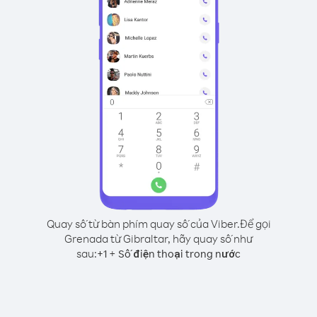
Quay số từ bàn phím quay số của Viber.
Để gọi
Grenada từ Gibraltar, hãy quay số như
sau:
+
+
1
Số điện thoại trong nước