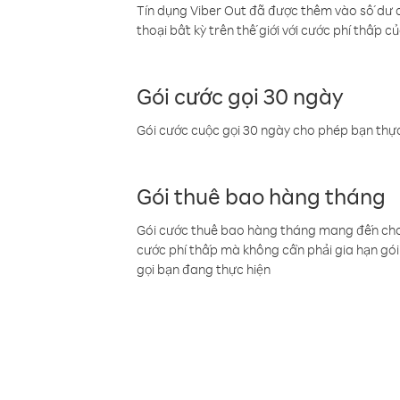
Tín dụng Viber Out đã được thêm vào số dư củ
thoại bất kỳ trên thế giới với cước phí thấp củ
Gói cước gọi 30 ngày
Gói cước cuộc gọi 30 ngày cho phép bạn thực
Gói thuê bao hàng tháng
Gói cước thuê bao hàng tháng mang đến cho b
cước phí thấp mà không cần phải gia hạn gói 
gọi bạn đang thực hiện