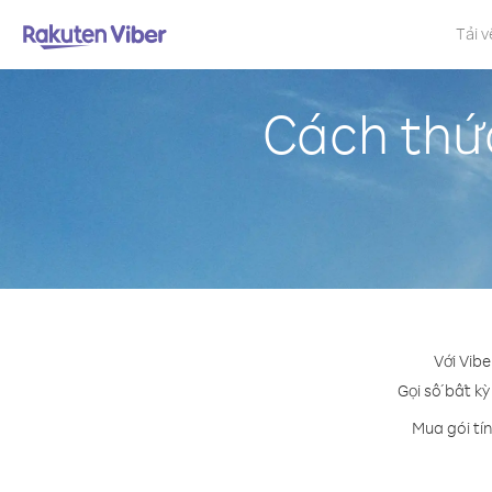
Tải v
Cách thứ
Với Vib
Gọi số bất kỳ
Mua gói tí