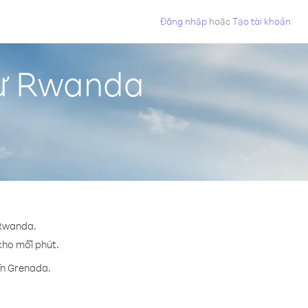
Đăng nhập
hoặc
Tạo tài khoản
từ Rwanda
 Rwanda.
 cho mỗi phút.
ến Grenada.