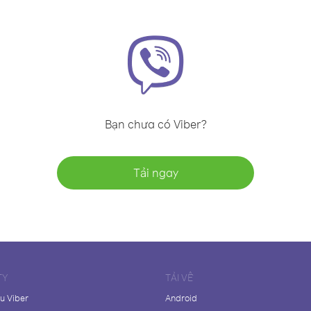
Bạn chưa có Viber?
Tải ngay
TY
TẢI VỀ
ệu Viber
Android