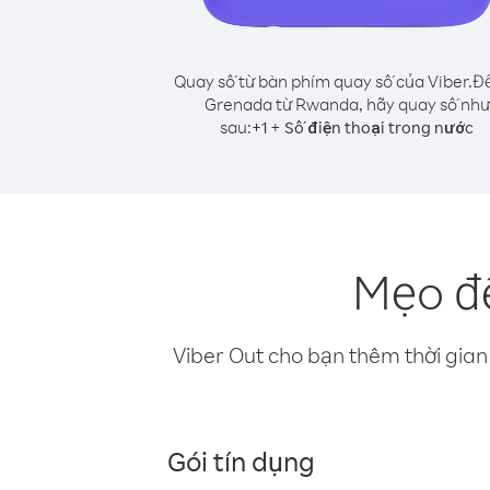
Quay số từ bàn phím quay số của Viber.
Để
Grenada từ Rwanda, hãy quay số như
sau:
+
+
1
Số điện thoại trong nước
Mẹo đ
Viber Out cho bạn thêm thời gian 
Gói tín dụng