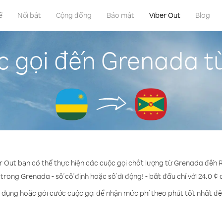
ề
Nổi bật
Cộng đồng
Bảo mật
Viber Out
Blog
c gọi đến Grenada 
er Out bạn có thể thực hiện các cuộc gọi chất lượng từ Grenada đến
 trong Grenada - số cố định hoặc số di động! - bắt đầu chỉ với 24.0 ¢
n dụng hoặc gói cước cuộc gọi để nhận mức phí theo phút tốt nhất đ