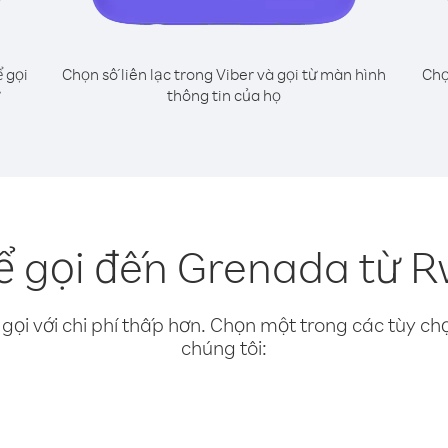
 gọi
Chọn số liên lạc trong Viber và gọi từ màn hình
Chọ
thông tin của họ
ể gọi đến Grenada từ 
gọi với chi phí thấp hơn. Chọn một trong các tùy chọ
chúng tôi: