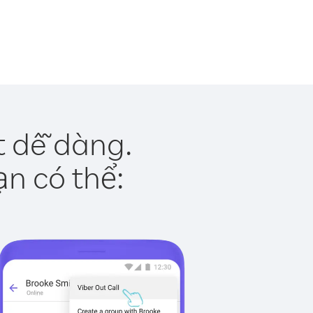
t dễ dàng.
ạn có thể: