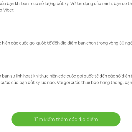
a bạn khi bạn mua số lượng bất kỳ. Với tín dụng của mình, bạn có th
a Viber.
 hiện các cuộc gọi quốc tế đến địa điểm bạn chọn trong vòng 30 ngày
ạn sự linh hoạt khi thực hiện các cuộc gọi quốc tế đến các số điện 
cước của bạn bất kỳ lúc nào. Với gói cước thuê bao hàng tháng, bạn 
Tìm kiếm thêm các địa điểm