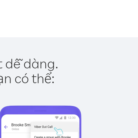
t dễ dàng.
ạn có thể: