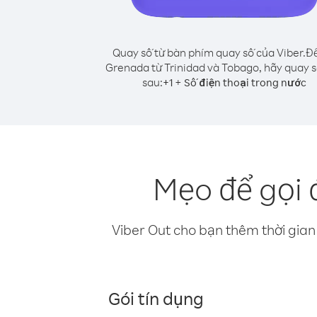
Quay số từ bàn phím quay số của Viber.
Để
Grenada từ Trinidad và Tobago, hãy quay 
sau:
+
+
1
Số điện thoại trong nước
Mẹo để gọi 
Viber Out cho bạn thêm thời gian 
Gói tín dụng