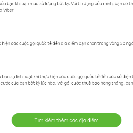
a bạn khi bạn mua số lượng bất kỳ. Với tín dụng của mình, bạn có th
a Viber.
 hiện các cuộc gọi quốc tế đến địa điểm bạn chọn trong vòng 30 ngày
ạn sự linh hoạt khi thực hiện các cuộc gọi quốc tế đến các số điện 
cước của bạn bất kỳ lúc nào. Với gói cước thuê bao hàng tháng, bạn 
Tìm kiếm thêm các địa điểm