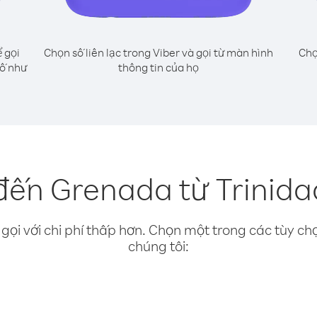
 gọi
Chọn số liên lạc trong Viber và gọi từ màn hình
Chọ
số như
thông tin của họ
đến Grenada từ Trinid
gọi với chi phí thấp hơn. Chọn một trong các tùy chọ
chúng tôi: