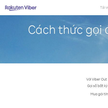
Tải v
Cách thức gọi 
Với Viber Out
Gọi số bất kỳ
Mua gói tí