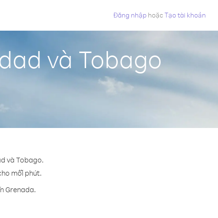
Đăng nhập
hoặc
Tạo tài khoản
nidad và Tobago
dad và Tobago.
 cho mỗi phút.
ến Grenada.