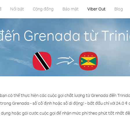
ề
Nổi bật
Cộng đồng
Bảo mật
Viber Out
Blog
đến Grenada từ Tri
 bạn có thể thực hiện các cuộc gọi chất lượng từ Grenada đến Trini
 trong Grenada - số cố định hoặc số di động! - bắt đầu chỉ với 24.0 ¢
n dụng hoặc gói cước cuộc gọi để nhận mức phí theo phút tốt nhất đ