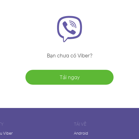
Bạn chưa có Viber?
Tải ngay
TY
TẢI VỀ
ệu Viber
Android