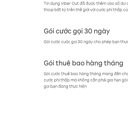
Tín dụng Viber Out đã được thêm vào số dư củ
thoại bất kỳ trên thế giới với cước phí thấp củ
Gói cước gọi 30 ngày
Gói cước cuộc gọi 30 ngày cho phép bạn thực
Gói thuê bao hàng tháng
Gói cước thuê bao hàng tháng mang đến cho b
cước phí thấp mà không cần phải gia hạn gói 
gọi bạn đang thực hiện