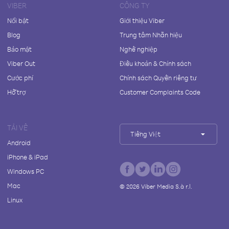
VIBER
CÔNG TY
Nổi bật
Giới thiệu Viber
Blog
Trung tâm Nhãn hiệu
Bảo mật
Nghề nghiệp
Viber Out
Điều khoản & Chính sách
Cước phí
Chính sách Quyền riêng tư
Hỗ trợ
Customer Complaints Code
TẢI VỀ
Tiếng Việt
Android
iPhone & iPad
Windows PC
Mac
©
2026
Viber Media S.à r.l.
Linux