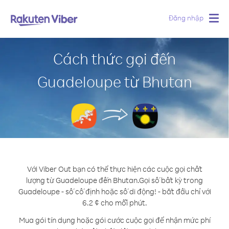
Đăng nhập
Togg
navig
Cách thức gọi đến
Guadeloupe từ Bhutan
Với Viber Out bạn có thể thực hiện các cuộc gọi chất
lượng từ Guadeloupe đến Bhutan.
Gọi số bất kỳ trong
Guadeloupe - số cố định hoặc số di động! - bắt đầu chỉ với
6.2 ¢ cho mỗi phút.
Mua gói tín dụng hoặc gói cước cuộc gọi để nhận mức phí