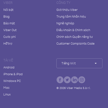
VIBER
CÔNG TY
Nổi bật
Giới thiệu Viber
Blog
Trung tâm Nhãn hiệu
Bảo mật
Nghề nghiệp
Viber Out
Điều khoản & Chính sách
Cước phí
Chính sách Quyền riêng tư
Hỗ trợ
Customer Complaints Code
TẢI VỀ
Tiếng Việt
Android
iPhone & iPad
Windows PC
Mac
©
2026
Viber Media S.à r.l.
Linux