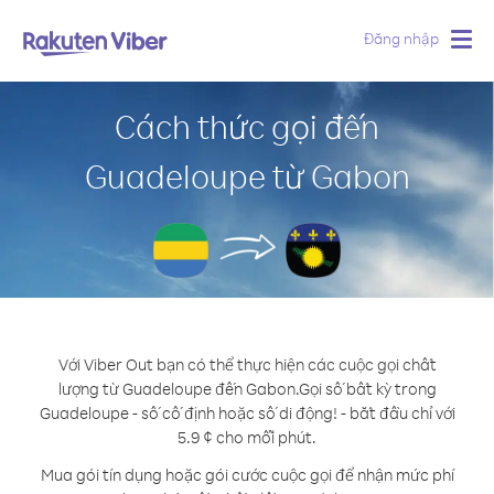
Đăng nhập
Togg
navig
Cách thức gọi đến
Guadeloupe từ Gabon
Với Viber Out bạn có thể thực hiện các cuộc gọi chất
lượng từ Guadeloupe đến Gabon.
Gọi số bất kỳ trong
Guadeloupe - số cố định hoặc số di động! - bắt đầu chỉ với
5.9 ¢ cho mỗi phút.
Mua gói tín dụng hoặc gói cước cuộc gọi để nhận mức phí