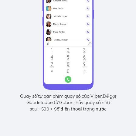
Quay số từ bàn phím quay số của Viber.
Để gọi
Guadeloupe từ Gabon, hãy quay số như
sau:
+
+
590
Số điện thoại trong nước